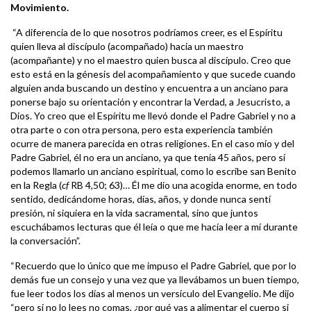
Movimiento.
“A diferencia de lo que nosotros podríamos creer, es el Espíritu
quien lleva al discípulo (acompañado) hacia un maestro
(acompañante) y no el maestro quien busca al discípulo. Creo que
esto está en la génesis del acompañamiento y que sucede cuando
alguien anda buscando un destino y encuentra a un anciano para
ponerse bajo su orientación y encontrar la Verdad, a Jesucristo, a
Dios. Yo creo que el Espíritu me llevó donde el Padre Gabriel y no a
otra parte o con otra persona, pero esta experiencia también
ocurre de manera parecida en otras religiones. En el caso mío y del
Padre Gabriel, él no era un anciano, ya que tenía 45 años, pero sí
podemos llamarlo un anciano espiritual, como lo escribe san Benito
en la Regla (
cf
RB 4,50; 63)… Él me dio una acogida enorme, en todo
sentido, dedicándome horas, días, años, y donde nunca sentí
presión, ni siquiera en la vida sacramental, sino que juntos
escuchábamos lecturas que él leía o que me hacía leer a mí durante
la conversación”.
“Recuerdo que lo único que me impuso el Padre Gabriel, que por lo
demás fue un consejo y una vez que ya llevábamos un buen tiempo,
fue leer todos los días al menos un versículo del Evangelio. Me dijo
“pero si no lo lees no comas, ¿por qué vas a alimentar el cuerpo si