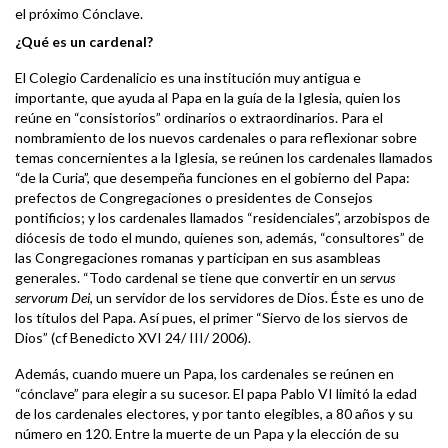
el próximo Cónclave.
¿Qué es un cardenal?
El Colegio Cardenalicio es una institución muy antigua e
importante, que ayuda al Papa en la guía de la Iglesia, quien los
reúne en “consistorios” ordinarios o extraordinarios. Para el
nombramiento de los nuevos cardenales o para reflexionar sobre
temas concernientes a la Iglesia, se reúnen los cardenales llamados
“de la Curia”, que desempeña funciones en el gobierno del Papa:
prefectos de Congregaciones o presidentes de Consejos
pontificios; y los cardenales llamados “residenciales”, arzobispos de
diócesis de todo el mundo, quienes son, además, “consultores” de
las Congregaciones romanas y participan en sus asambleas
generales. “Todo cardenal se tiene que convertir en un
servus
servorum Dei
, un servidor de los servidores de Dios. Éste es uno de
los títulos del Papa. Así pues, el primer “Siervo de los siervos de
Dios” (cf Benedicto XVI 24/ III/ 2006).
Además, cuando muere un Papa, los cardenales se reúnen en
“cónclave” para elegir a su sucesor. El papa Pablo VI limitó la edad
de los cardenales electores, y por tanto elegibles, a 80 años y su
número en 120. Entre la muerte de un Papa y la elección de su