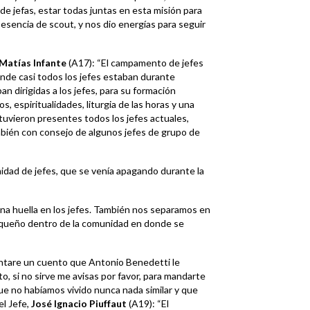
e jefas, estar todas juntas en esta misión para
 esencia de scout, y nos dio energías para seguir
Matías Infante
(A17): “El campamento de jefes
donde casi todos los jefes estaban durante
an dirigidas a los jefes, para su formación
, espiritualidades, liturgia de las horas y una
stuvieron presentes todos los jefes actuales,
mbién con consejo de algunos jefes de grupo de
nidad de jefes, que se venía apagando durante la
una huella en los jefes. También nos separamos en
equeño dentro de la comunidad en donde se
untare un cuento que Antonio Benedetti le
o, si no sirve me avisas por favor, para mandarte
ue no habíamos vivido nunca nada similar y que
el Jefe,
José Ignacio Piuffaut
(A19): “El