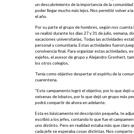
un descubrimiento de la importancia de la comunidad d
poder llegar mucho más lejos. Nos permitió volver a la
el año.
Por su parte el grupo de hombres, según nos cuenta
se realizó durante los días 27 y 31 de julio, semana, 
vacaciones universitarias, Todas las actividades estab
personal y comunitaria. Estas actividades fueron juegos
convivencia final. Para organizar estas actividades, e
exjefes, el asesor de grupo y Alejandro Gronhert, ta
los otros colegios.
Tenía como objetivo despertar el espíritu de la comu
cuarentena.
“Este campamento logró el objetivo, por lo que dejó 
seisenas de lobatos, por lo que dejó un grupo más p
podrá compartir de ahora en adelante.
Esta es básicamente mi descripción pequeña, te adj
escribió a los jefes, contando lo que fue el campament
uno distinto. Pero en realidad estaba más que claro q
cada jefe se esperaba cosas distintas. Nos comparte 