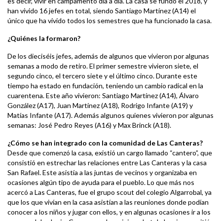
es decir, vivir en campamento día a día. La casa se fundó el 2018, y
han vivido 16 jefes en total, siendo Santiago Martínez (A14) el
único que ha vivido todos los semestres que ha funcionado la casa.
¿Quiénes la formaron?
De los dieciséis jefes, además de algunos que vivieron por algunas
semanas a modo de retiro. El primer semestre vivieron siete, el
segundo cinco, el tercero siete y el último cinco. Durante este
tiempo ha estado en fundación, teniendo un cambio radical en la
cuarentena. Este año vivieron: Santiago Martínez (A14), Álvaro
González (A17), Juan Martínez (A18), Rodrigo Infante (A19) y
Matías Infante (A17). Además algunos quienes vivieron por algunas
semanas: José Pedro Reyes (A16) y Max Brinck (A18).
¿Cómo se han integrado con la comunidad de Las Canteras?
Desde que comenzó la casa, existió un cargo llamado “cantero”, que
consistió en estrechar las relaciones entre Las Canteras y la casa
San Rafael. Este asistía a las juntas de vecinos y organizaba en
ocasiones algún tipo de ayuda para el pueblo. Lo que más nos
acercó a Las Canteras, fue el grupo scout del colegio Algarrobal, ya
que los que vivían en la casa asistían a las reuniones donde podían
conocer a los niños y jugar con ellos, y en algunas ocasiones ir a los