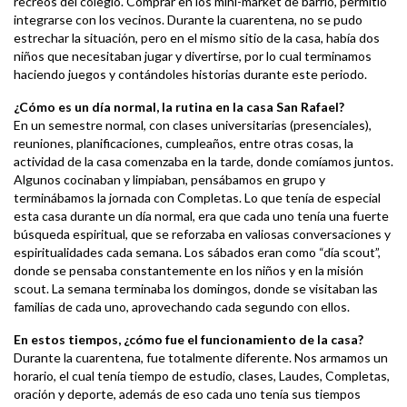
recreos del colegio. Comprar en los mini-market de barrio, permitió
integrarse con los vecinos. Durante la cuarentena, no se pudo
estrechar la situación, pero en el mismo sitio de la casa, había dos
niños que necesitaban jugar y divertirse, por lo cual terminamos
haciendo juegos y contándoles historias durante este periodo.
¿Cómo es un día normal, la rutina en la casa San Rafael?
En un semestre normal, con clases universitarias (presenciales),
reuniones, planificaciones, cumpleaños, entre otras cosas, la
actividad de la casa comenzaba en la tarde, donde comíamos juntos.
Algunos cocinaban y limpiaban, pensábamos en grupo y
terminábamos la jornada con Completas. Lo que tenía de especial
esta casa durante un día normal, era que cada uno tenía una fuerte
búsqueda espiritual, que se reforzaba en valiosas conversaciones y
espiritualidades cada semana. Los sábados eran como “día scout”,
donde se pensaba constantemente en los niños y en la misión
scout. La semana terminaba los domingos, donde se visitaban las
familias de cada uno, aprovechando cada segundo con ellos.
En estos tiempos, ¿cómo fue el funcionamiento de la casa?
Durante la cuarentena, fue totalmente diferente. Nos armamos un
horario, el cual tenía tiempo de estudio, clases, Laudes, Completas,
oración y deporte, además de eso cada uno tenía sus tiempos