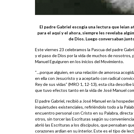
El padre Gabriel escogía una lectura que leían a
para el aquí y el ahora, siempre les revelaba alg
de Dios. Luego conversaban junt
Este viernes 23 celebramos la Pascua del padre Gabr
y el paso de Dios por la vida de muchos de nosotros,
Manuel Eguiguren en los inicios del Movimiento.
“…porque alguien, en una relación de amorosa acogida 
en ella con Jesucristo y a aceptarlo con radical conv
Rey de sus vidas” (MRO 1, 12-13), esta cita describe 
que tuvo efectos tanto en la vida de José Manuel co
El padre Gabriel, recibió a José Manuel en la hospede
inquietudes existenciales, refiriéndolo todo a la Pala
encuentro personal con Cristo en su Palabra, directa
otros, sin torcer las Escrituras según su convenienci
abrió las Escrituras a los discípulos, que pensaban q
corazones ardían en su interior. Este es el tipo de lect