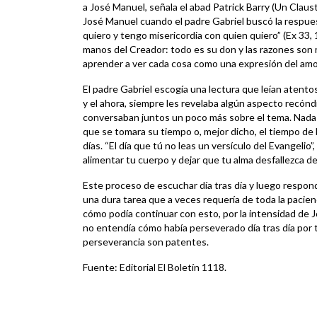
a José Manuel, señala el abad Patrick Barry (Un Clau
José Manuel cuando el padre Gabriel buscó la respues
quiero y tengo misericordia con quien quiero” (Ex 33, 
manos del Creador: todo es su don y las razones son 
aprender a ver cada cosa como una expresión del amo
El padre Gabriel escogía una lectura que leían atentos
y el ahora, siempre les revelaba algún aspecto recónd
conversaban juntos un poco más sobre el tema. Nada f
que se tomara su tiempo o, mejor dicho, el tiempo de Di
días. “El día que tú no leas un versículo del Evangelio”
alimentar tu cuerpo y dejar que tu alma desfallezca d
Este proceso de escuchar día tras día y luego responde
una dura tarea que a veces requería de toda la pacie
cómo podía continuar con esto, por la intensidad de 
no entendía cómo había perseverado día tras día por 
perseverancia son patentes.
Fuente: Editorial El Boletín 1118.