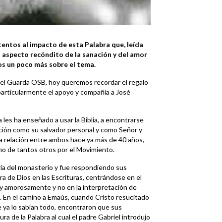
tentos al impacto de esta Palabra que, leída
ún aspecto recóndito de la sanación y del amor
os un poco más sobre el tema.
iel Guarda OSB, hoy queremos recordar el regalo
 particularmente el apoyo y compañía a José
les ha enseñado a usar la Biblia, a encontrarse
icción como su salvador personal y como Señor y
la relación entre ambos hace ya más de 40 años,
mo de tantos otros por el Movimiento.
ría del monasterio y fue respondiendo sus
bra de Dios en las Escrituras, centrándose en el
 y amorosamente y no en la interpretación de
a. En el camino a Emaús, cuando Cristo resucitado
ue ya lo sabían todo, encontraron que sus
ura de la Palabra al cual el padre Gabriel introdujo