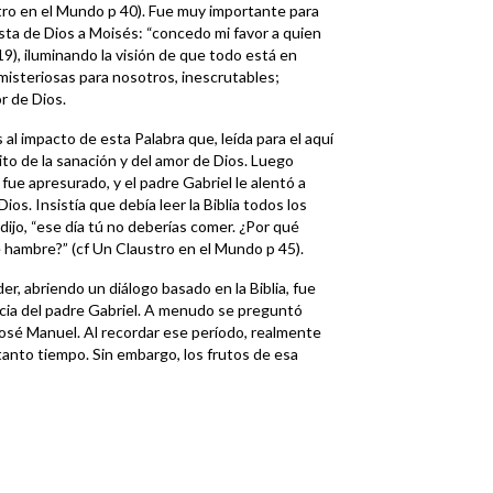
stro en el Mundo p 40). Fue muy importante para
ta de Dios a Moisés: “concedo mi favor a quien
19), iluminando la visión de que todo está en
misteriosas para nosotros, inescrutables;
r de Dios.
 al impacto de esta Palabra que, leída para el aquí
ito de la sanación y del amor de Dios. Luego
ue apresurado, y el padre Gabriel le alentó a
os. Insistía que debía leer la Biblia todos los
, dijo, “ese día tú no deberías comer. ¿Por qué
e hambre?” (cf Un Claustro en el Mundo p 45).
r, abriendo un diálogo basado en la Biblia, fue
ncia del padre Gabriel. A menudo se preguntó
José Manuel. Al recordar ese período, realmente
tanto tiempo. Sin embargo, los frutos de esa