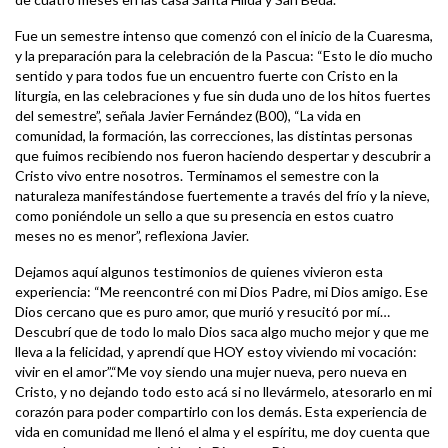
Fue un semestre intenso que comenzó con el inicio de la Cuaresma,
y la preparación para la celebración de la Pascua: “Esto le dio mucho
sentido y para todos fue un encuentro fuerte con Cristo en la
liturgia, en las celebraciones y fue sin duda uno de los hitos fuertes
del semestre”, señala Javier Fernández (B00), “La vida en
comunidad, la formación, las correcciones, las distintas personas
que fuimos recibiendo nos fueron haciendo despertar y descubrir a
Cristo vivo entre nosotros. Terminamos el semestre con la
naturaleza manifestándose fuertemente a través del frío y la nieve,
como poniéndole un sello a que su presencia en estos cuatro
meses no es menor”, reflexiona Javier.
Dejamos aquí algunos testimonios de quienes vivieron esta
experiencia: “Me reencontré con mi Dios Padre, mi Dios amigo. Ese
Dios cercano que es puro amor, que murió y resucitó por mí…
Descubrí que de todo lo malo Dios saca algo mucho mejor y que me
lleva a la felicidad, y aprendí que HOY estoy viviendo mi vocación:
vivir en el amor”.“Me voy siendo una mujer nueva, pero nueva en
Cristo, y no dejando todo esto acá si no llevármelo, atesorarlo en mi
corazón para poder compartirlo con los demás. Esta experiencia de
vida en comunidad me llenó el alma y el espíritu, me doy cuenta que