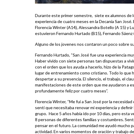
Durante este primer semestre, siete ex alumnos de l
experiencia de cuatro meses en la Decanía San José. 
Florencia Winter (A14), Alessandra Botello (A 15) y 
estuvieron Fernando Hurtado (B15), Fernando Sáenz (L
Alguno de los jovenes nos contaron un poco sobre su
Fernando Hurtado, “San José fue una experiencia muy
Haber vivido con siete personas tan dispuestas a vivi
con el orden que los ayuda a hacerlo, hizo de la Pata
lugar de entrenamiento como cristiano. Todo lo que 
despertar a su presencia. El silencio, el trabajo, el cl
manifestaciones de este orden que me ayudaron a esc
profundamente feliz por cuatro meses”.
Florencia Winter, “Me fui a San José por la necesidad
sentí que necesitaba renovar mi experiencia y definir
grupo. Hace 5 años había ido por 10 días, pero esta 
8 personas de diferentes familias y costumbres. Sentí 
pensar en el futuro. La comunidad me ayudó mucho p
actividad. En varios momentos de oración y trabajo de