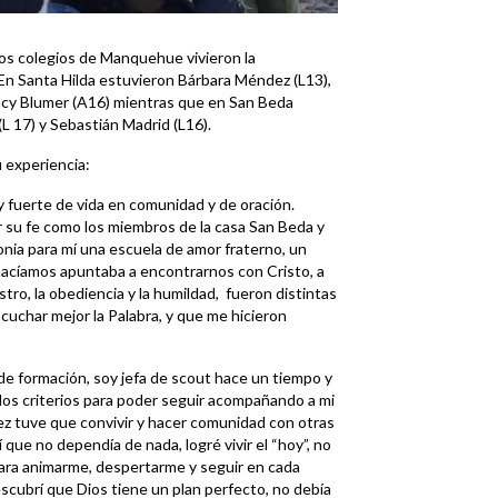
os colegios de Manquehue vivieron la
En Santa Hilda estuvieron Bárbara Méndez (L13),
Lucy Blumer (A16) mientras que en San Beda
 17) y Sebastián Madrid (L16).
 experiencia:
 fuerte de vida en comunidad y de oración.
r su fe como los miembros de la casa San Beda y
gonia para mí una escuela de amor fraterno, un
hacíamos apuntaba a encontrarnos con Cristo, a
austro, la obediencia y la humildad, fueron distintas
uchar mejor la Palabra, y que me hicieron
 de formación, soy jefa de scout hace un tiempo y
 los criterios para poder seguir acompañando a mi
vez tuve que convivir y hacer comunidad con otras
que no dependía de nada, logré vivir el “hoy”, no
ara animarme, despertarme y seguir en cada
scubrí que Dios tiene un plan perfecto, no debía