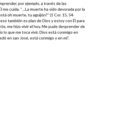
mprender, por ejemplo, a través de las
l me cuida. “…La muerte ha sido devorada por la
está oh muerte, tu aguijón?” (1 Cor. 15, 54-
 eso también es plan de Dios y estoy con Él para
nte, me hizo vivir el hoy. Me pude desprender de
do lo que me toca vivir, Dios está conmigo en
uedó en san José, está conmigo y en mí”.