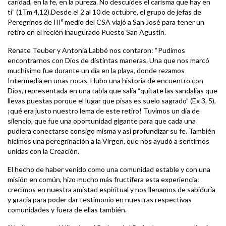
caridad, en la fe, en la pureza. No descuides el carisma que hay en
ti” (1Tm 4,12).Desde el 2 al 10 de octubre, el grupo de jefas de
Peregrinos de IIIº medio del CSA viajó a San José para tener un
retiro en el recién inaugurado Puesto San Agustín.
Renate Teuber y Antonia Labbé nos contaron: “Pudimos
encontrarnos con Dios de distintas maneras. Una que nos marcó
muchísimo fue durante un día en la playa, donde rezamos
Intermedia en unas rocas. Hubo una historia de encuentro con
Dios, representada en una tabla que salía “quítate las sandalias que
llevas puestas porque el lugar que pisas es suelo sagrado” (Ex 3, 5),
¡qué era justo nuestro lema de este retiro! Tuvimos un día de
silencio, que fue una oportunidad gigante para que cada una
pudiera conectarse consigo misma y así profundizar su fe. También
hicimos una peregrinación a la Virgen, que nos ayudó a sentirnos
unidas con la Creación.
El hecho de haber venido como una comunidad estable y con una
misión en común, hizo mucho más fructífera esta experiencia:
crecimos en nuestra amistad espiritual y nos llenamos de sabiduría
y gracia para poder dar testimonio en nuestras respectivas
comunidades y fuera de ellas también.