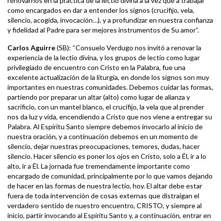
renovarnos en la práctica de la lectio divina a la vez que a trabajar
como encargados en dar a entender los signos (crucifijo, vela,
silencio, acogida, invocación…), y a profundizar en nuestra confianza
y fidelidad al Padre para ser mejores instrumentos de Su amor”.
Carlos Aguirre
(SB): “Consuelo Verdugo nos invitó a renovar la
experiencia de la lectio divina, y los grupos de lectio como lugar
privilegiado de encuentro con Cristo en la Palabra, fue una
excelente actualización de la liturgia, en donde los signos son muy
importantes en nuestras comunidades. Debemos cuidar las formas,
partiendo por preparar un altar (alto) como lugar de alianza y
sacrificio, con un mantel blanco, el crucifijo, la vela que al prender
nos da luz y vida, encendiendo a Cristo que nos viene a entregar su
Palabra. Al Espíritu Santo siempre debemos invocarlo al inicio de
nuestra oración, y a continuación debemos en un momento de
silencio, dejar nuestras preocupaciones, temores, dudas, hacer
silencio. Hacer silencio es poner los ojos en Cristo, solo a Él, ir a lo
alto, ir a Él. La jornada fue tremendamente importante como
encargado de comunidad, principalmente por lo que vamos dejando
de hacer en las formas de nuestra lectio, hoy. El altar debe estar
fuera de toda intervención de cosas externas que distraigan el
verdadero sentido de nuestro encuentro, CRISTO, y siempre al
inicio, partir invocando al Espíritu Santo y, a continuación, entrar en