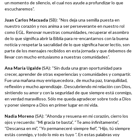
un momento de silencio, el cual nos ayude a profundizar lo que
escucharemos”.
Juan Carlos Macuada
(SB): “Nos deja una semilla puesta en
nuestro corazón y nos anima a ser perseverante en nuestro rol
como EGL. Renovar nuestras comunidades, recuperar el asombro
de lo que significa abrir la Biblia para re-encantarnos con la buena
noticia y respetar la sacralidad de lo que significa hacer lectio, son
parte de los mensajes recibidos en esta jornada y que debemos de
llevar con mucho entusiasmo a nuestras comunidades”.
Ana María Ugalde
(SA): “Sin duda una gran oportunidad para
crecer, aprender de otras experiencias y comunidades y compartir.
Fue una mañana muy enriquecedora , de mucha paz, tranquilidad,
reflexión y mucho aprendizaje . Descubriendo mi relación con Dios,
sintiendo su amor y con la seguridad de que siempre está conmigo,
en verdad maravilloso. Sólo me queda agradecer sobre todo a Dios
y poner siempre a Dios en primer lugar en mi vida.
Nadia Moreno
(SA): “Ahonda y resuena en mi corazón, cierro los
ojos y recuerdo: “Mi gracia te basta”, “Te amo infinitamente”,
“Descansa en mi”, “Yo permaneceré siempre fiel”, “Hijo, tú siempre
estás conmigo, y todo lo mío es tuyo “. En estas palabras voy