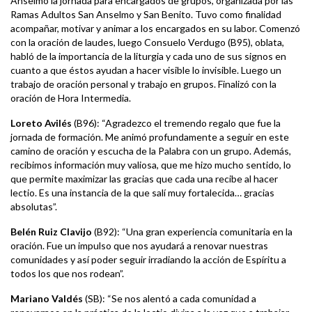
Anselmo la jornada para encargados de grupos, organizada por las
Ramas Adultos San Anselmo y San Benito. Tuvo como finalidad
acompañar, motivar y animar a los encargados en su labor. Comenzó
con la oración de laudes, luego Consuelo Verdugo (B95), oblata,
habló de la importancia de la liturgia y cada uno de sus signos en
cuanto a que éstos ayudan a hacer visible lo invisible. Luego un
trabajo de oración personal y trabajo en grupos. Finalizó con la
oración de Hora Intermedia.
Loreto Avilés
(B96): “Agradezco el tremendo regalo que fue la
jornada de formación. Me animó profundamente a seguir en este
camino de oración y escucha de la Palabra con un grupo. Además,
recibimos información muy valiosa, que me hizo mucho sentido, lo
que permite maximizar las gracias que cada una recibe al hacer
lectio. Es una instancia de la que salí muy fortalecida… gracias
absolutas”.
Belén Ruiz Clavijo
(B92): “Una gran experiencia comunitaria en la
oración. Fue un impulso que nos ayudará a renovar nuestras
comunidades y así poder seguir irradiando la acción de Espíritu a
todos los que nos rodean”.
Mariano Valdés
(SB): “Se nos alentó a cada comunidad a