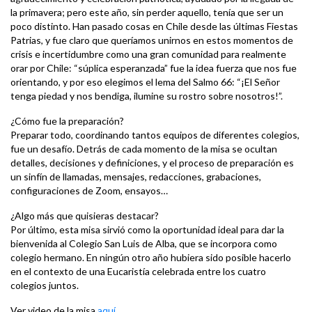
la primavera; pero este año, sin perder aquello, tenía que ser un
poco distinto. Han pasado cosas en Chile desde las últimas Fiestas
Patrias, y fue claro que queríamos unirnos en estos momentos de
crisis e incertidumbre como una gran comunidad para realmente
orar por Chile: “súplica esperanzada” fue la idea fuerza que nos fue
orientando, y por eso elegimos el lema del Salmo 66: “¡El Señor
tenga piedad y nos bendiga, ilumine su rostro sobre nosotros!”.
¿Cómo fue la preparación?
Preparar todo, coordinando tantos equipos de diferentes colegios,
fue un desafío. Detrás de cada momento de la misa se ocultan
detalles, decisiones y definiciones, y el proceso de preparación es
un sinfín de llamadas, mensajes, redacciones, grabaciones,
configuraciones de Zoom, ensayos…
¿Algo más que quisieras destacar?
Por último, esta misa sirvió como la oportunidad ideal para dar la
bienvenida al Colegio San Luis de Alba, que se incorpora como
colegio hermano. En ningún otro año hubiera sido posible hacerlo
en el contexto de una Eucaristía celebrada entre los cuatro
colegios juntos.
Ver video de la misa
aquí
.