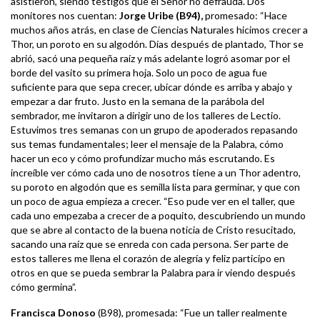
asistieron, siendo testigos que el Señor no defrauda. Dos
monitores nos cuentan:
Jorge Uribe (B94),
promesado: “Hace
muchos años atrás, en clase de Ciencias Naturales hicimos crecer a
Thor, un poroto en su algodón. Días después de plantado, Thor se
abrió, sacó una pequeña raíz y más adelante logró asomar por el
borde del vasito su primera hoja. Solo un poco de agua fue
suficiente para que sepa crecer, ubicar dónde es arriba y abajo y
empezar a dar fruto. Justo en la semana de la parábola del
sembrador, me invitaron a dirigir uno de los talleres de Lectio.
Estuvimos tres semanas con un grupo de apoderados repasando
sus temas fundamentales; leer el mensaje de la Palabra, cómo
hacer un eco y cómo profundizar mucho más escrutando. Es
increíble ver cómo cada uno de nosotros tiene a un Thor adentro,
su poroto en algodón que es semilla lista para germinar, y que con
un poco de agua empieza a crecer. “Eso pude ver en el taller, que
cada uno empezaba a crecer de a poquito, descubriendo un mundo
que se abre al contacto de la buena noticia de Cristo resucitado,
sacando una raíz que se enreda con cada persona. Ser parte de
estos talleres me llena el corazón de alegría y feliz participo en
otros en que se pueda sembrar la Palabra para ir viendo después
cómo germina”.
Francisca Donoso
(B98), promesada: “Fue un taller realmente