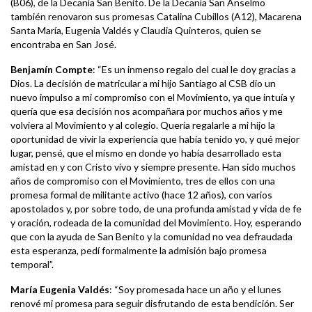
(B06), de la Decanía San Benito. De la Decanía San Anselmo
también renovaron sus promesas Catalina Cubillos (A12), Macarena
Santa María, Eugenia Valdés y Claudia Quinteros, quien se
encontraba en San José.
Benjamín Compte
: “Es un inmenso regalo del cual le doy gracias a
Dios. La decisión de matricular a mi hijo Santiago al CSB dio un
nuevo impulso a mi compromiso con el Movimiento, ya que intuía y
quería que esa decisión nos acompañara por muchos años y me
volviera al Movimiento y al colegio. Quería regalarle a mi hijo la
oportunidad de vivir la experiencia que había tenido yo, y qué mejor
lugar, pensé, que el mismo en donde yo había desarrollado esta
amistad en y con Cristo vivo y siempre presente. Han sido muchos
años de compromiso con el Movimiento, tres de ellos con una
promesa formal de militante activo (hace 12 años), con varios
apostolados y, por sobre todo, de una profunda amistad y vida de fe
y oración, rodeada de la comunidad del Movimiento. Hoy, esperando
que con la ayuda de San Benito y la comunidad no vea defraudada
esta esperanza, pedí formalmente la admisión bajo promesa
temporal”.
María Eugenia Valdés
: “Soy promesada hace un año y el lunes
renové mi promesa para seguir disfrutando de esta bendición. Ser