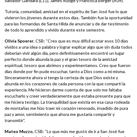
Salvador Gándara (L11), James Rudge y Francisca Berger (A09).
Tutoría, comunidad, amistad en el espíritu de San José fue lo que
vivieron los jóvenes durante estos días. También fue la oportunidad
para las formandas de Santa Hilda de anunciar y de dar testimonio
de todo lo aprendido y vivido durante este semestre.
Olivia Spoerer
, CSB: “Creo que es muy difícil acotar esos 10 días
vividos a una idea o palabra y lograr explicar algo que sin duda todos
deberían vivir algún día, pero definitivamente encontré un lugar
perfecto donde abunda la paz y el gran tesoro de la amistad
espiritual, tesoro que abrimos y experimentamos. Creo que fueron
días donde por fin pude escuchar, tanto a Dios como a mi misma.
Sinceramente ahora si tengo la certeza de que Dios existe y
abunda en los corazones de cada persona con la que compartí la
experiencia. Me hicieron darme cuenta de que solo me faltaba
escucharlo y creer verdaderamente que estaba presente para que
me hiciera testigo. La tranquilidad que existía en esa casa rodeada
de montañas me hizo traer mi corazón renovado, invadido de pura
paz y amor, sentimiento que ahora me gustaría compartir y
transmitir”.
Mateo Muzzo
, CSB: “Lo que más me gustó de ir a San José fue