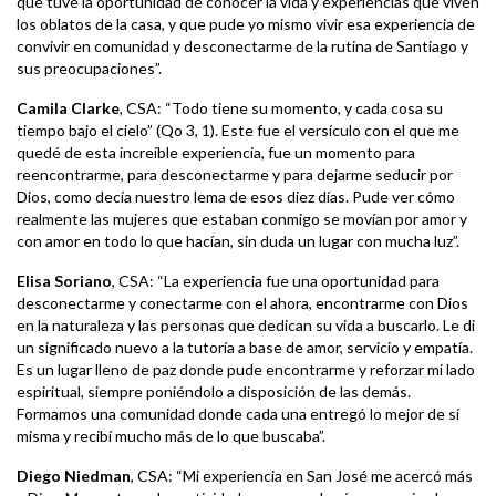
que tuve la oportunidad de conocer la vida y experiencias que viven
los oblatos de la casa, y que pude yo mismo vivir esa experiencia de
convivir en comunidad y desconectarme de la rutina de Santiago y
sus preocupaciones”.
Camila Clarke
, CSA: “Todo tiene su momento, y cada cosa su
tiempo bajo el cielo” (Qo 3, 1). Este fue el versículo con el que me
quedé de esta increíble experiencia, fue un momento para
reencontrarme, para desconectarme y para dejarme seducir por
Dios, como decía nuestro lema de esos diez días. Pude ver cómo
realmente las mujeres que estaban conmigo se movían por amor y
con amor en todo lo que hacían, sin duda un lugar con mucha luz”.
Elisa Soriano
, CSA: “La experiencia fue una oportunidad para
desconectarme y conectarme con el ahora, encontrarme con Dios
en la naturaleza y las personas que dedican su vida a buscarlo. Le di
un significado nuevo a la tutoría a base de amor, servicio y empatía.
Es un lugar lleno de paz donde pude encontrarme y reforzar mi lado
espiritual, siempre poniéndolo a disposición de las demás.
Formamos una comunidad donde cada una entregó lo mejor de sí
misma y recibí mucho más de lo que buscaba”.
Diego Niedman
, CSA: “Mi experiencia en San José me acercó más