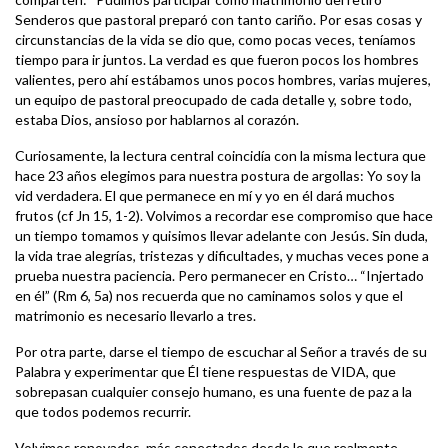
Senderos que pastoral preparó con tanto cariño. Por esas cosas y
circunstancias de la vida se dio que, como pocas veces, teníamos
tiempo para ir juntos. La verdad es que fueron pocos los hombres
valientes, pero ahí estábamos unos pocos hombres, varias mujeres,
un equipo de pastoral preocupado de cada detalle y, sobre todo,
estaba Dios, ansioso por hablarnos al corazón.
Curiosamente, la lectura central coincidía con la misma lectura que
hace 23 años elegimos para nuestra postura de argollas: Yo soy la
vid verdadera. El que permanece en mí y yo en él dará muchos
frutos (cf Jn 15, 1-2). Volvimos a recordar ese compromiso que hace
un tiempo tomamos y quisimos llevar adelante con Jesús. Sin duda,
la vida trae alegrías, tristezas y dificultades, y muchas veces pone a
prueba nuestra paciencia. Pero permanecer en Cristo… “Injertado
en él” (Rm 6, 5a) nos recuerda que no caminamos solos y que el
matrimonio es necesario llevarlo a tres.
Por otra parte, darse el tiempo de escuchar al Señor a través de su
Palabra y experimentar que Él tiene respuestas de VIDA, que
sobrepasan cualquier consejo humano, es una fuente de paz a la
que todos podemos recurrir.
Volvimos renovados, más conectados desde lo que realmente