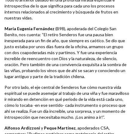
introspectiva de lo que significa para cada uno los procesos
internos relacionados al crecimiento y búsqueda de frutos en
nuestras vidas.
María Eugenia Fernández
(B98), apoderada del Colegio San
Benito, nos cuenta: “El retiro Senderos fue una pausa bien
inesperada para un fin de año, que siempre es caótico. Se dio que
justo estaba por unos días fuera de la oficina, armamos un grupo
con dos coapoderadas más y partimos. Y fue una experiencia
increíble de reencuentro con Dios y la naturaleza, de silencio,
oración. Pero también de una convivencia exquisita a la sombra de
las viñas, probando los vinos que de ahí se sacan y conociendo un
lugar antiguo y parte de la tradición chilena.
Por otro lado, el eje central de Senderos fue cómo nuestra vida
espiritual se puede asemejar al trabajo de una viña y fue maravilloso
ir mirando en detención en qué periodo de la vida está cada uno,
cómo lo tocaba -en ese sentido- cada instrumento o proceso que
ahí se realiza. Fue un día increíble, una sorpresa, y un momento de
introspección que necesitaba mucho. ¡Los animo a ir!”.
Alfonso Ardizzoni
y
Peque Martínez
, apoderados CSA,
comparten: “Pudimos participar como matrimonio del retiro