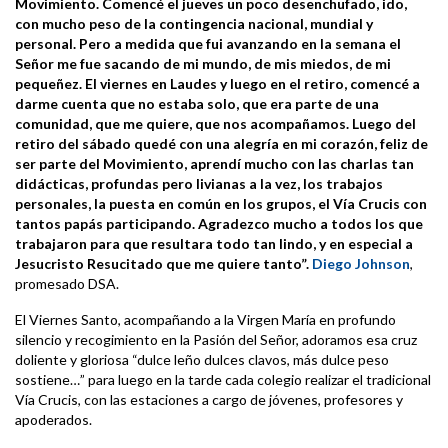
Movimiento. Comencé el jueves un poco desenchufado, ido,
con mucho peso de la contingencia nacional, mundial y
personal. Pero a medida que fui avanzando en la semana el
Señor me fue sacando de mi mundo, de mis miedos, de mi
pequeñez. El viernes en Laudes y luego en el retiro, comencé a
darme cuenta que no estaba solo, que era parte de una
comunidad, que me quiere, que nos acompañamos. Luego del
retiro del sábado quedé con una alegría en mi corazón, feliz de
ser parte del Movimiento, aprendí mucho con las charlas tan
didácticas, profundas pero livianas a la vez, los trabajos
personales, la puesta en común en los grupos, el Vía Crucis con
tantos papás participando. Agradezco mucho a todos los que
trabajaron para que resultara todo tan lindo, y en especial a
Jesucristo Resucitado que me quiere tanto”.
Diego Johnson
,
promesado DSA.
El Viernes Santo, acompañando a la Virgen María en profundo
silencio y recogimiento en la Pasión del Señor, adoramos esa cruz
doliente y gloriosa “dulce leño dulces clavos, más dulce peso
sostiene…” para luego en la tarde cada colegio realizar el tradicional
Vía Crucis, con las estaciones a cargo de jóvenes, profesores y
apoderados.