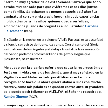
“Termino muy agradecida de esta Semana Santa ya que todo
estaba muy pensado para que viviéramos estos días juntos
como familia. ¡Lo echamos de menos después de 2 años! La
caminata al cerro y el vía crucis fueron sin duda experiencias
inolvidables para mis niños, quienes quedaron felices,
emocionados y llenos de preguntas e inquietudes”
Carolina
Fleischmann
(B05).
El sábado en la noche, en la solemne Vigilia Pascual, esta oscuridad
y silencio se reviste de fuego, luz y agua. Con el canto del Gloria
junto al coro de los ángeles y el aleluya triunfal de la resurrección
del Señor, podemos proclamar llenos de gozo y alegría que
¡Jesucristo, ha resucitado!
Me quedo con la alegría y euforia que causa la resurrección de
Jesús en mi vida y en la de los demás, que vi muy reflejado en la
Vigilia Pascual. Haber estado por 40 días en estado de
recogimiento hace que ahora quiera alabar a Dios con mucha
fuerza y, como mis palabras se quedan cortas ante su grandeza,
solo puedo decir felizmente ALELUYA, el Señor ha resucitado.
Ramón Gimeno
(A17).
El mejor regalo para nuestra comunidad ha sido poder celebrar