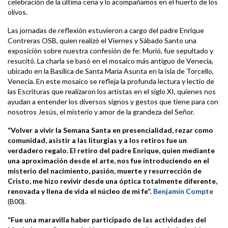
celebración de la última cena y lo acompañamos en el huerto de los
olivos.
Las jornadas de reflexión estuvieron a cargo del padre Enrique
Contreras OSB, quien realizó el Viernes y Sábado Santo una
exposición sobre nuestra confesión de fe: Murió, fue sepultado y
resucitó. La charla se basó en el mosaico más antiguo de Venecia,
ubicado en la Basílica de Santa María Asunta en la isla de Torcello,
Venecia. En este mosaico se refleja la profunda lectura y lectio de
las Escrituras que realizaron los artistas en el siglo XI, quienes nos
ayudan a entender los diversos signos y gestos que tiene para con
nosotros Jesús, el misterio y amor de la grandeza del Señor.
“Volver a vivir la Semana Santa en presencialidad, rezar como
comunidad, asistir a las liturgias y a los retiros fue un
verdadero regalo. El retiro del padre Enrique, quien mediante
una aproximación desde el arte, nos fue introduciendo en el
misterio del nacimiento, pasión, muerte y resurrección de
Cristo, me hizo revivir desde una óptica totalmente diferente,
renovada y llena de vida el núcleo de mi fe”.
Benjamín Compte
(B00).
“Fue una maravilla haber participado de las actividades del