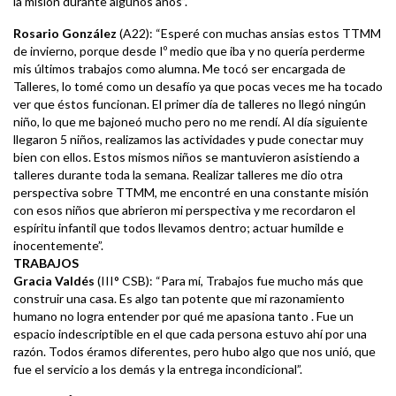
la misión durante algunos años”.
Rosario González
(A22): “Esperé con muchas ansias estos TTMM
de invierno, porque desde Iº medio que iba y no quería perderme
mis últimos trabajos como alumna. Me tocó ser encargada de
Talleres, lo tomé como un desafío ya que pocas veces me ha tocado
ver que éstos funcionan. El primer día de talleres no llegó ningún
niño, lo que me bajoneó mucho pero no me rendí. Al día siguiente
llegaron 5 niños, realizamos las actividades y pude conectar muy
bien con ellos. Estos mismos niños se mantuvieron asistiendo a
talleres durante toda la semana. Realizar talleres me dio otra
perspectiva sobre TTMM, me encontré en una constante misión
con esos niños que abrieron mi perspectiva y me recordaron el
espíritu infantil que todos llevamos dentro; actuar humilde e
inocentemente”.
TRABAJOS
Gracia Valdés
(III° CSB): “Para mí, Trabajos fue mucho más que
construir una casa. Es algo tan potente que mi razonamiento
humano no logra entender por qué me apasiona tanto . Fue un
espacio indescriptible en el que cada persona estuvo ahí por una
razón. Todos éramos diferentes, pero hubo algo que nos unió, que
fue el servicio a los demás y la entrega incondicional”.