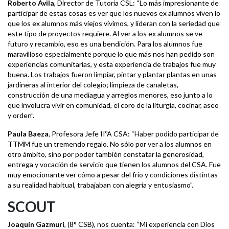
Roberto Ávila
, Director de Tutoría CSL: “Lo más impresionante de
participar de estas cosas es ver que los nuevos ex alumnos viven lo
que los ex alumnos más viejos vivimos, y lideran con la seriedad que
este tipo de proyectos requiere. Al ver a los ex alumnos se ve
futuro y recambio, eso es una bendición. Para los alumnos fue
maravilloso especialmente porque lo que más nos han pedido son
experiencias comunitarias, y esta experiencia de trabajos fue muy
buena. Los trabajos fueron limpiar, pintar y plantar plantas en unas
jardineras al interior del colegio; limpieza de canaletas,
construcción de una mediagua y arreglos menores, eso junto a lo
que involucra vivir en comunidad, el coro de la liturgia, cocinar, aseo
y orden”.
Paula Baeza
, Profesora Jefe IIºA CSA: “Haber podido participar de
TTMM fue un tremendo regalo. No sólo por ver a los alumnos en
otro ámbito, sino por poder también constatar la generosidad,
entrega y vocación de servicio que tienen los alumnos del CSA. Fue
muy emocionante ver cómo a pesar del frío y condiciones distintas
a su realidad habitual, trabajaban con alegría y entusiasmo”.
SCOUT
Joaquín Gazmuri
, (8° CSB), nos cuenta: “Mi experiencia con Dios