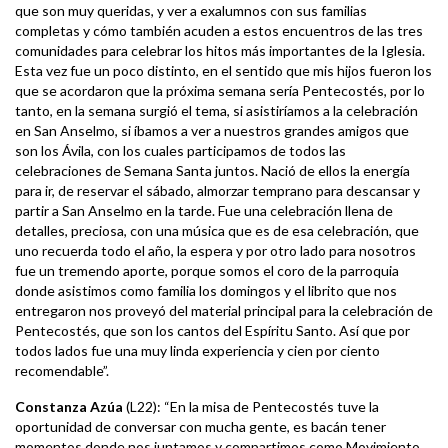
que son muy queridas, y ver a exalumnos con sus familias
completas y cómo también acuden a estos encuentros de las tres
comunidades para celebrar los hitos más importantes de la Iglesia.
Esta vez fue un poco distinto, en el sentido que mis hijos fueron los
que se acordaron que la próxima semana sería Pentecostés, por lo
tanto, en la semana surgió el tema, si asistiríamos a la celebración
en San Anselmo, si íbamos a ver a nuestros grandes amigos que
son los Ávila, con los cuales participamos de todos las
celebraciones de Semana Santa juntos. Nació de ellos la energía
para ir, de reservar el sábado, almorzar temprano para descansar y
partir a San Anselmo en la tarde. Fue una celebración llena de
detalles, preciosa, con una música que es de esa celebración, que
uno recuerda todo el año, la espera y por otro lado para nosotros
fue un tremendo aporte, porque somos el coro de la parroquia
donde asistimos como familia los domingos y el librito que nos
entregaron nos proveyó del material principal para la celebración de
Pentecostés, que son los cantos del Espíritu Santo. Así que por
todos lados fue una muy linda experiencia y cien por ciento
recomendable”.
Constanza Azúa
(L22): “En la misa de Pentecostés tuve la
oportunidad de conversar con mucha gente, es bacán tener
momentos donde nos juntamos y compartimos como Movimiento.