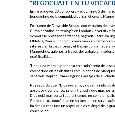
“REGOCÍJATE EN TU VOCACI
Entre el jueves 23 de febrero y el domingo 5 de marzo
benedictino de la comunidad de San Gregorio Magno (
Ex alumno de Downside School, con estudios de leyes 
Cursó estudios de teología en London University y Pa
School fue profesor de francés, Sagrada Escritura, ing
Oblatos, Prior y Ecónomo, como también párroco en v
interesó en la carpintería y el trabajo con la madera y
Manquehue, quienes, a través del trabajo en madera, 
espiritualidad.
Tiene una vasta experiencia en el ministerio de la san
compartido en las distintas comunidades de Manquehu
sanación. Reproducimos algunos pasajes de su charla
Nos recordó que: “Dios nos ama, y nos ama individua
absoluto y constante. Es una tragedia que muchos cri
Dios está muy cerca todo el tiempo; no como un policí
Por lo tanto, regocíjense en su llamado, en su vocaci
ha dado a cada uno un ángel, que es el ángel de la g
concepción”.