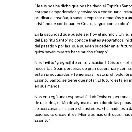
“Jesús nos ha dicho que nos ha dado el Espíritu Santo 
estamos empoderados y enviados a continuar el trabaj
predicar a enseñar, a sanar a expulsar demonios y a ama
cristiano de continuar en Cristo, seguir con su obra”.
En la oscuridad que puede ser hoy el mundo y Chile, n
del Espíritu Santo” no conoce límites geográficos, ni 
del pasado y por las que pueden suceder en el futuro,
quizá hayan muerto hace mucho tiempo”.
Nos invitó: “¡regocíjate en tu vocación! Cristo es el m
necesitas. Sean personas de gran esperanza y confi
están preocupadas y temerosas: ¡está prohibido! Si p
Espíritu Santo, se tiene que notar. El futuro está en
en sus manos.
Nos entregó una responsabilidad: “existen personas 
de ustedes, están de alguna manera donde las papas
se acercarían a mí, pero si a ustedes. El llamado es a 
quienes te encuentres. Mientras más entregas, más er
Espíritu”.