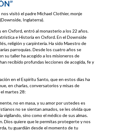
ÓN”
 nos visitó el padre Michael Clothier, monje
Downside, Inglaterra).
en Oxford, entró al monasterio a los 22 años.
trística e Historia en Oxford. En el Downside
lés, religión y carpintería. Ha sido Maestro de
arias parroquias. Desde los cuatro años se
 en su taller ha acogido a los misioneros de
han recibido profundas lecciones de acogida, fe y
ación en el Espíritu Santo, que en estos días ha
e, en charlas, conversatorios y misas de
 el martes 28:
lmente, no en masa, y su amor por ustedes es
stianos no se sientan amados, se les olvida que
a vigilando, sino como el médico de sus almas.
ón. Dios quiere que le permitas protegerte y nos
uarda, tu guardián desde el momento de tu