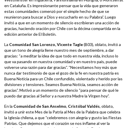
en Cataluña. Es impresionante pensar que la vida que generaron
estas comunidades comenzó por el simple hecho de que se
reunieron para buscar a Dios y escucharlo en su Palabra”. Luego
invitó a que en un momento de silencio escribieran una acción de
gracias, haciendo oración por Chile con la décima compartida en la
edición anterior de El Boletín.
La
Comunidad San Lorenzo
,
Vicente Tagle
(B03), oblato, invitó a
que un tono de alegría llene nuestro mes de septiembre, a dar
gracias: “a meditar la idea de que todo en nuestra vida, incluso lo
que va pasando en nuestra comunidad y en nuestro país, puede
volverse una razón para dar gracias”. “Necesitamos hoy más que
nunca dar testimonio de que el gozo de la fe en nuestra patria es
Buena Noticia para un Chile confundido, violentado y herido por las
divisiones y tensiones. Seamos Buena Noticia, seamos acción de
gracias”. Motivó a un momento de silencio “para pensar de qué le
puedo dar gracias al Señor y a nuestra Madre la Virgen hoy”.
En la
Comunidad de San Anselmo
,
Cristóbal Valdés
, oblato,
invitó a unir este Mes de la Patria al Mes de la Palabra que celebra
la Iglesia chilena, a que “celebremos con alegría y gusto las Fiestas
Patrias. Que dejemos que el corazón se nos inflame al ver la