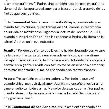
el amor de quién es El Padre, sino también para los padres, quienes
tienen el don la apertura al amor y a la trascendencia a través de los
frutos que son los hijos.
En la
Comunidad San Lorenzo,
Juanita Vallejos, promesada, y su
marido Arturo Núñez, quien trabaja en CSL, dieron un testimonio
de su vida de matrimonio. Eligieron la lectura de Hechos 12, 6-11,
cuando el Ángel de Dios suelta las cadenas a Pedro y lo libera de la
cárcel. Aquí va un breve extracto:
Juanita
“Porque yo siento que Dios me ha ido liberando con Arturo
de la desconfianza. Estaba encadenada en la culpa, en sentirme
decepcionada con la vida. Arturo me enseñó la bondad y la alegría, a
confiar en la gente. La vida con Arturo me ha enseñado a perdonar,
pero más importante, él me ha enseñado a soltar mis trancas”.
Arturo
“Yo también estaba en cadenas. Por todo lo que viví
cuando chico, me resistía al amor. Juanita me enseñó a recibir amor
y me enseñó también a amar. Me soltó de esas cadenas. Ser padre,
marido, abuelo – tener una familia – me ha llenado de riquezas. Y
doy gracias a Dios”.
En la
Comunidad de San Anselmo
, en un ambiente rodeado por