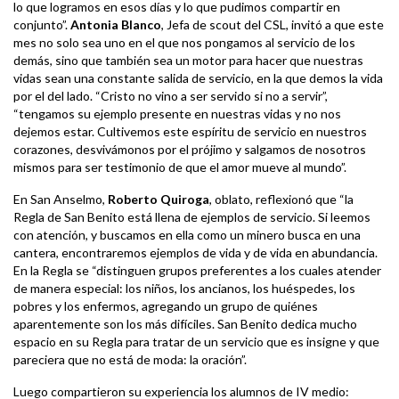
lo que logramos en esos días y lo que pudimos compartir en
conjunto”.
Antonia Blanco
, Jefa de scout del CSL, invitó a que este
mes no solo sea uno en el que nos pongamos al servicio de los
demás, sino que también sea un motor para hacer que nuestras
vidas sean una constante salida de servicio, en la que demos la vida
por el del lado. “Cristo no vino a ser servido si no a servir”,
“tengamos su ejemplo presente en nuestras vidas y no nos
dejemos estar. Cultivemos este espíritu de servicio en nuestros
corazones, desvivámonos por el prójimo y salgamos de nosotros
mismos para ser testimonio de que el amor mueve al mundo”.
En San Anselmo,
Roberto Quiroga
, oblato, reflexionó que “la
Regla de San Benito está llena de ejemplos de servicio. Si leemos
con atención, y buscamos en ella como un minero busca en una
cantera, encontraremos ejemplos de vida y de vida en abundancia.
En la Regla se “distinguen grupos preferentes a los cuales atender
de manera especial: los niños, los ancianos, los huéspedes, los
pobres y los enfermos, agregando un grupo de quiénes
aparentemente son los más difíciles. San Benito dedica mucho
espacio en su Regla para tratar de un servicio que es insigne y que
pareciera que no está de moda: la oración”.
Luego compartieron su experiencia los alumnos de IV medio: