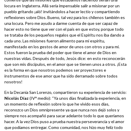
locura en Inglaterra. Allá sería impensable salir a misionar por un
pueblo gritando ¡aló! invitándolos a hacer lectio y compartiendo
reflexiones sobre Dios. Bueno, tal vez para los chilenos también es
una locura. Pero me ayudo a darme cuenta de que ser capaz de
hacer esto no tiene que ver con el país en que estoy, porque todo
se trataba de los pequeños regalos que el Espíritu nos iba dando a
cada uno. Las misiones fueron alimento para mi espíritu,
manifestado en los gestos de amor de unos con otros y para mí.
Estos fueron la prueba del poder que tiene el amor de Dios en
nuestras vidas. Después de todo, Jesús dice: en esto reconocerán
que son mis discípulos, en el amor que se tienen unos a otros. ¡Esta
es la forma en que nosotros podemos ser proyectores e
instrumentos de ese amor que ha sido derramado sobre todos
nosotros!
En la Decanía San Lorenzo, compartieron su experiencia de servicio:
Nicolás Díaz
(IV° medio): “Ya unos días finalizada la experiencia, en
un momento de reflexión sobre lo que he vivido esos días,
reconozco un Dios omnipresente ya que nunca nos dejó solos y
siempre nos acompañó para sacar adelante todo lo que queríamos
hacer. A la vez Dios puso a prueba nuestra perseverancia y el amor
que podíamos entregar. Como comunidad, nos hizo muy feliz todo