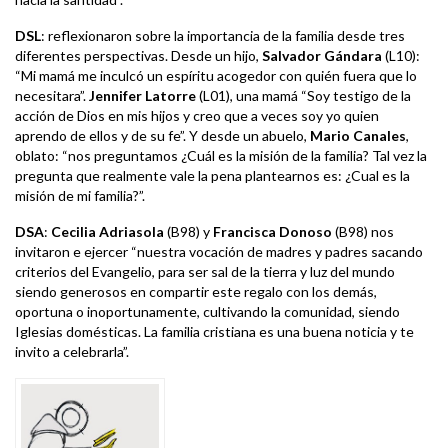
DSL
: reflexionaron sobre la importancia de la familia desde tres
diferentes perspectivas. Desde un hijo,
Salvador Gándara
(L10):
“Mi mamá me inculcó un espíritu acogedor con quién fuera que lo
necesitara”.
Jennifer Latorre
(L01), una mamá “Soy testigo de la
acción de Dios en mis hijos y creo que a veces soy yo quien
aprendo de ellos y de su fe”. Y desde un abuelo,
Mario Canales
,
oblato: “nos preguntamos ¿Cuál es la misión de la familia? Tal vez la
pregunta que realmente vale la pena plantearnos es: ¿Cual es la
misión de mi familia?”.
DSA
:
Cecilia Adriasola
(B98) y
Francisca Donoso
(B98) nos
invitaron e ejercer “nuestra vocación de madres y padres sacando
criterios del Evangelio, para ser sal de la tierra y luz del mundo
siendo generosos en compartir este regalo con los demás,
oportuna o inoportunamente, cultivando la comunidad, siendo
Iglesias domésticas. La familia cristiana es una buena noticia y te
invito a celebrarla”.