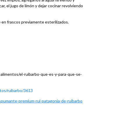
ar, el jugo de limón y dejar cocinar revolviendo
 en frascos previamente esterilizados.
alimentos/el-ruibarbo-que-es-y-para-que-se-
ctos/ruibarbo/3613
pumante-premium-rui-patagonia-de-ruibarbo