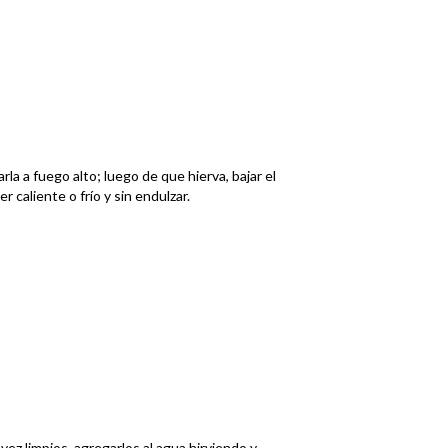
varla a fuego alto; luego de que hierva, bajar el
 caliente o frío y sin endulzar.
vez limpios, agregarlos al agua hirviendo y