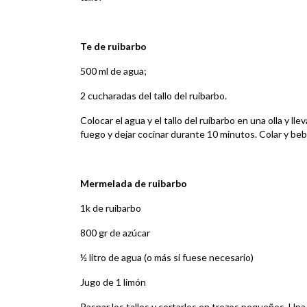
Te de ruibarbo
500 ml de agua;
2 cucharadas del tallo del ruibarbo.
Colocar el agua y el tallo del ruibarbo en una olla y lle
fuego y dejar cocinar durante 10 minutos. Colar y beber
Mermelada de ruibarbo
1k de ruibarbo
800 gr de azúcar
½ litro de agua (o más si fuese necesario)
Jugo de 1 limón
Raspar los tallos y cortarlos en trozos pequeños. Una 