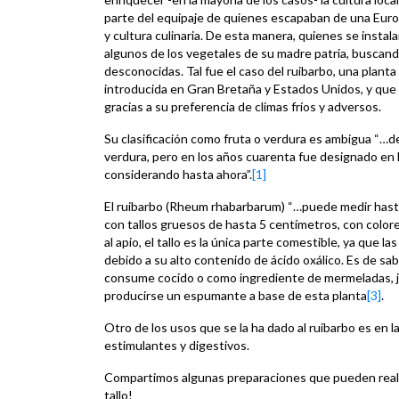
parte del equipaje de quienes escapaban de una Euro
y cultura culinaria. De esta manera, quienes se instal
algunos de los vegetales de su madre patria, buscand
desconocidas. Tal fue el caso del ruibarbo, una plant
introducida en Gran Bretaña y Estados Unidos, y que h
gracias a su preferencia de climas fríos y adversos.
Su clasificación como fruta o verdura es ambigua “…d
verdura, pero en los años cuarenta fue designado en 
considerando hasta ahora”.
[1]
El ruibarbo (Rheum rhabarbarum) “…puede medir hasta
con tallos gruesos de hasta 5 centímetros, con colores
al apio, el tallo es la única parte comestible, ya que l
debido a su alto contenido de ácido oxálico. Es de sab
consume cocido o como ingrediente de mermeladas, j
producirse un espumante a base de esta planta
[3]
.
Otro de los usos que se la ha dado al ruibarbo es en 
estimulantes y digestivos.
Compartimos algunas preparaciones que pueden realiza
tallo!