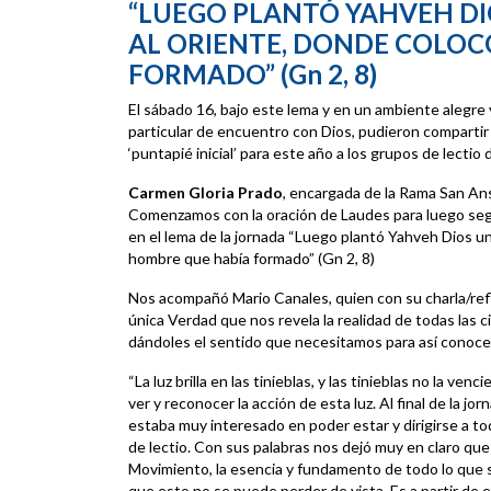
“LUEGO PLANTÓ YAHVEH DIO
AL ORIENTE, DONDE COLOC
FORMADO” (Gn 2, 8)
El sábado 16, bajo este lema y en un ambiente alegre 
particular de encuentro con Dios, pudieron compartir
‘puntapié inicial’ para este año a los grupos de lecti
Carmen Gloria Prado
, encargada de la Rama San Ans
Comenzamos con la oración de Laudes para luego seg
en el lema de la jornada “Luego plantó Yahveh Dios un 
hombre que había formado” (Gn 2, 8)
Nos acompañó Mario Canales, quien con su charla/refle
única Verdad que nos revela la realidad de todas las c
dándoles el sentido que necesitamos para así conocer
“La luz brilla en las tinieblas, y las tinieblas no la ven
ver y reconocer la acción de esta luz. Al final de la 
estaba muy interesado en poder estar y dirigirse a to
de lectio. Con sus palabras nos dejó muy en claro que l
Movimiento, la esencia y fundamento de todo lo que s
que esto no se puede perder de vista. Es a partir de e