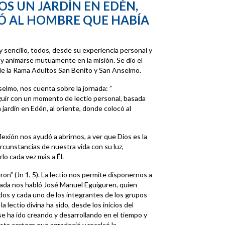
S UN JARDÍN EN EDÉN,
Ó AL HOMBRE QUE HABÍA
y sencillo, todos, desde su experiencia personal y
 y animarse mutuamente en la misión. Se dio el
o de la Rama Adultos San Benito y San Anselmo.
elmo, nos cuenta sobre la jornada: ”
uir con un momento de lectio personal, basada
jardín en Edén, al oriente, donde colocó al
xión nos ayudó a abrirnos, a ver que Dios es la
ircunstancias de nuestra vida con su luz,
lo cada vez más a Él.
cieron” (Jn 1, 5). La lectio nos permite disponernos a
jornada nos habló José Manuel Eguiguren, quien
dos y cada uno de los integrantes de los grupos
a lectio divina ha sido, desde los inicios del
e ha ido creando y desarrollando en el tiempo y
sta certeza que agradeció y recalcó la