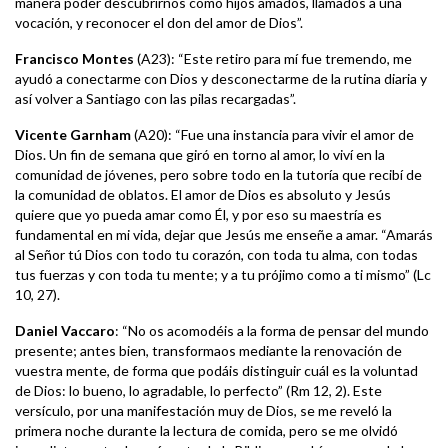
manera poder descubrirnos como hijos amados, llamados a una
vocación, y reconocer el don del amor de Dios”.
Francisco Montes
(A23): “Este retiro para mí fue tremendo, me
ayudó a conectarme con Dios y desconectarme de la rutina diaria y
así volver a Santiago con las pilas recargadas”.
Vicente Garnham
(A20): “Fue una instancia para vivir el amor de
Dios. Un fin de semana que giró en torno al amor, lo viví en la
comunidad de jóvenes, pero sobre todo en la tutoría que recibí de
la comunidad de oblatos. El amor de Dios es absoluto y Jesús
quiere que yo pueda amar como Él, y por eso su maestría es
fundamental en mi vida, dejar que Jesús me enseñe a amar. “Amarás
al Señor tú Dios con todo tu corazón, con toda tu alma, con todas
tus fuerzas y con toda tu mente; y a tu prójimo como a ti mismo” (Lc
10, 27).
Daniel Vaccaro
: “No os acomodéis a la forma de pensar del mundo
presente; antes bien, transformaos mediante la renovación de
vuestra mente, de forma que podáis distinguir cuál es la voluntad
de Dios: lo bueno, lo agradable, lo perfecto” (Rm 12, 2). Este
versículo, por una manifestación muy de Dios, se me reveló la
primera noche durante la lectura de comida, pero se me olvidó