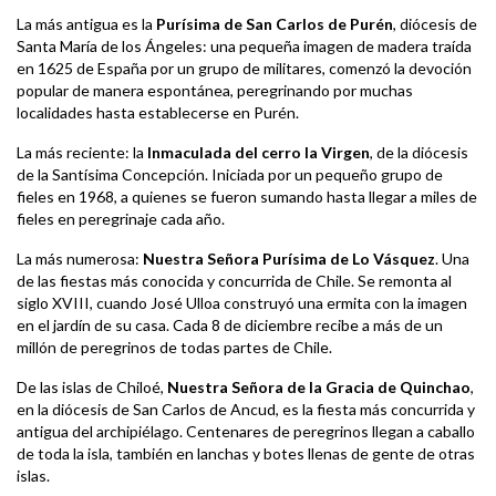
La más antigua es la
Purísima de San Carlos de Purén
, diócesis de
Santa María de los Ángeles: una pequeña imagen de madera traída
en 1625 de España por un grupo de militares, comenzó la devoción
popular de manera espontánea, peregrinando por muchas
localidades hasta establecerse en Purén.
La más reciente: la
Inmaculada del cerro la Virgen
, de la diócesis
de la Santísima Concepción. Iniciada por un pequeño grupo de
fieles en 1968, a quienes se fueron sumando hasta llegar a miles de
fieles en peregrinaje cada año.
La más numerosa:
Nuestra Señora Purísima de Lo Vásquez
. Una
de las fiestas más conocida y concurrida de Chile. Se remonta al
siglo XVIII, cuando José Ulloa construyó una ermita con la imagen
en el jardín de su casa. Cada 8 de diciembre recibe a más de un
millón de peregrinos de todas partes de Chile.
De las islas de Chiloé,
Nuestra Señora de la Gracia de Quinchao
,
en la diócesis de San Carlos de Ancud, es la fiesta más concurrida y
antigua del archipiélago. Centenares de peregrinos llegan a caballo
de toda la isla, también en lanchas y botes llenas de gente de otras
islas.