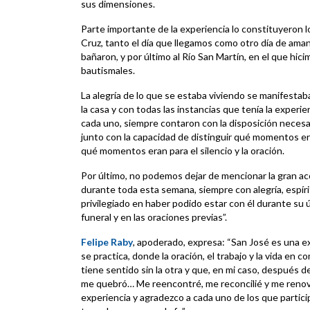
sus dimensiones.
Parte importante de la experiencia lo constituyeron l
Cruz, tanto el día que llegamos como otro día de aman
bañaron, y por último al Río San Martín, en el que hi
bautismales.
La alegría de lo que se estaba viviendo se manifestab
la casa y con todas las instancias que tenía la experie
cada uno, siempre contaron con la disposición neces
junto con la capacidad de distinguir qué momentos er
qué momentos eran para el silencio y la oración.
Por último, no podemos dejar de mencionar la gran a
durante toda esta semana, siempre con alegría, espírit
privilegiado en haber podido estar con él durante su ú
funeral y en las oraciones previas”.
Felipe Raby
, apoderado, expresa: “San José es una e
se practica, donde la oración, el trabajo y la vida en
tiene sentido sin la otra y que, en mi caso, después 
me quebró… Me reencontré, me reconcilié y me renové e
experiencia y agradezco a cada uno de los que particip