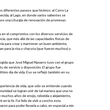
os diferentes paseos que hicimos: al Cerro La
ecida, al Lago, en donde varios valientes se
cimos una Liturgia de renovación de promesas
a en el compromiso con los diversos servicios de
ncia, que más allá de las capacidades físicas de
aria para crear y mantener un buen ambiente,
an para la risa y chacota (que fueron muchos) y
cogida que José Miguel Navarro tuvo con el grupo
u de servicio y disposición. El grupo fue
ltimo día de vida. Eso se reflejó también en su
xperiencia de vida, que sólo se entiende cuando
 comunidad se logran unir de tal manera que una no
de muchos años de enojo, rebeldía y alejamiento,
n la fe. Fui feliz de vivir a concho esta
aron para poder llevarla a cabo, en especial a mis