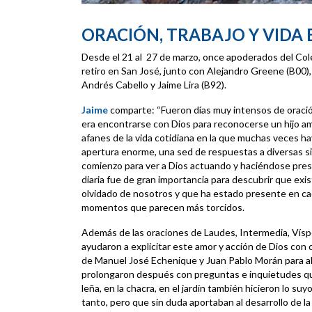
ORACIÓN, TRABAJO Y VIDA
Desde el 21 al 27 de marzo, once apoderados del Col
retiro en San José, junto con Alejandro Greene (B00),
Andrés Cabello y Jaime Lira (B92).
Jaime
comparte: “Fueron días muy intensos de oración
era encontrarse con Dios para reconocerse un hijo a
afanes de la vida cotidiana en la que muchas veces hay
apertura enorme, una sed de respuestas a diversas s
comienzo para ver a Dios actuando y haciéndose pres
diaria fue de gran importancia para descubrir que exis
olvidado de nosotros y que ha estado presente en cad
momentos que parecen más torcidos.
Además de las oraciones de Laudes, Intermedia, Víspe
ayudaron a explicitar este amor y acción de Dios con
de Manuel José Echenique y Juan Pablo Morán para al
prolongaron después con preguntas e inquietudes qu
leña, en la chacra, en el jardín también hicieron lo s
tanto, pero que sin duda aportaban al desarrollo de l