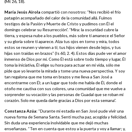
(Mt 26, 18).
María Jesús Airola
compartió con nosotros: “Nos recibió el frío
patagón acompañado del calor de la comunidad allá. Fuimos
testigos de la Pasión y Muerte de Cristo y pudimos con Él el
domingo celebrar su Resurrección”. “Mira: la oscuridad cubre la
tierra, y espesa nube a los pueblos, más sobre ti amanece el Señor
y su gloria sobre ti aparece. Alza tus ojos en torno y mira, todos
estos se reunen y vienen a ti; tus hijos vienen desde lejos, y tus
hijas son traídas en brazos” (Is 60, 2. 4). Estos días pude ver el amor
inmenso de Dios por mí. Como Él está sobre todo tiempo y lugar, Él
toma la iniciativa, Él elige su hora para actuar en mi vida, sólo me
pide que yo levante la mirada y tome una nueva perspectiva. Y soy
tan regalona que me toma en brazos y me lleva a San José a
encontrarme con Él; a un lugar que todo me habla de Él, donde el
otoño me cautiva con sus colores, una comunidad que me vuelve a
sorprender su vocación y las personas de Guadal que se roban mi
corazón. Solo me queda darle gracias a Dios por esta semana”.
Constanza Azúa
: “Durante mi estadía en San José pude vivir una
nueva forma de Semana Santa. Sentí mucha paz, acogida y felicidad.
Sin duda una experiencia inolvidable que me dejó muchas
enseñanzas. “Ten en cuenta que estoy a la puerta y voy a llamar; y,