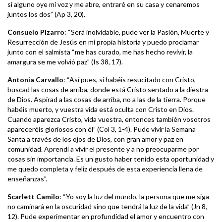
si alguno oye mi voz y me abre, entraré en su casa y cenaremos
juntos los dos” (Ap 3, 20).
Consuelo
Pizarro
: “Será inolvidable, pude ver la Pasión, Muerte y
Resurrección de Jesús en mi propia historia y puedo proclamar
junto con el salmista “me has curado, me has hecho revivir, la
amargura se me volvió paz” (Is 38, 17).
Antonia
Carvallo
: “Así pues, si habéis resucitado con Cristo,
buscad las cosas de arriba, donde está Cristo sentado a la diestra
de Dios. Aspirad a las cosas de arriba, no a las de la tierra. Porque
habéis muerto, y vuestra vida está oculta con Cristo en Dios.
Cuando aparezca Cristo, vida vuestra, entonces también vosotros
apareceréis gloriosos con él” (Col 3, 1-4). Pude vivir la Semana
Santa a través de los ojos de Dios, con gran amor y paz en
comunidad. Aprendí a vivir el presente y a no preocuparme por
cosas sin importancia. Es un gusto haber tenido esta oportunidad y
me quedo completa y feliz después de esta experiencia llena de
enseñanzas”.
Scarlett Camilo
: “Yo soy la luz del mundo, la persona que me siga
no caminará en la oscuridad sino que tendrá la luz de la vida” (Jn 8,
12). Pude experimentar en profundidad el amor y encuentro con