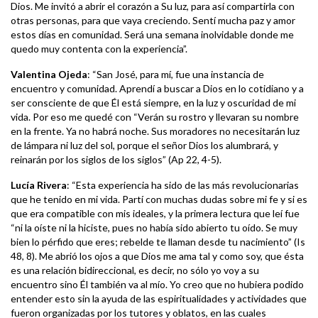
Dios. Me invitó a abrir el corazón a Su luz, para así compartirla con
otras personas, para que vaya creciendo. Sentí mucha paz y amor
estos días en comunidad. Será una semana inolvidable donde me
quedo muy contenta con la experiencia”.
Valentina Ojeda
: “San José, para mí, fue una instancia de
encuentro y comunidad. Aprendí a buscar a Dios en lo cotidiano y a
ser consciente de que Él está siempre, en la luz y oscuridad de mi
vida. Por eso me quedé con “Verán su rostro y llevaran su nombre
en la frente. Ya no habrá noche. Sus moradores no necesitarán luz
de lámpara ni luz del sol, porque el señor Dios los alumbrará, y
reinarán por los siglos de los siglos” (Ap 22, 4-5).
Lucía Rivera
: “Esta experiencia ha sido de las más revolucionarias
que he tenido en mi vida. Partí con muchas dudas sobre mi fe y si es
que era compatible con mis ideales, y la primera lectura que leí fue
“ni la oíste ni la hiciste, pues no había sido abierto tu oído. Se muy
bien lo pérfido que eres; rebelde te llaman desde tu nacimiento” (Is
48, 8). Me abrió los ojos a que Dios me ama tal y como soy, que ésta
es una relación bidireccional, es decir, no sólo yo voy a su
encuentro sino Él también va al mío. Yo creo que no hubiera podido
entender esto sin la ayuda de las espiritualidades y actividades que
fueron organizadas por los tutores y oblatos, en las cuales