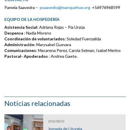
Pamela Saavedra –
psaavedra@manquehue.org
+56976968599
EQUIPO DE LA HOSPEDERÍA
Asistencia Social
: Adriana Rojas – Pía Urzúa
Despensa
: Nadia Moreno
Coordinación de voluntariados
: Soledad Fuenzalida
Administración
: Marysabel Guevara
Comunicaciones
: Macarena Perez, Carola Selman, Isabel Merino
Pastoral- Apoderados
: Andrea Gaete.
Noticias relacionadas
2026/08/03
Jornada de Liturgia