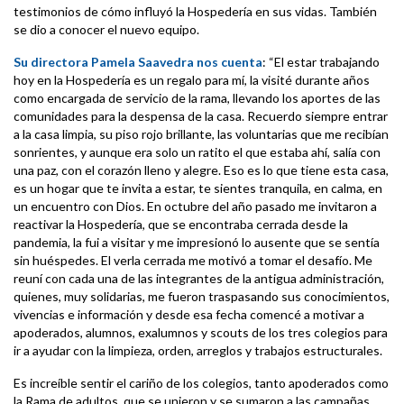
testimonios de cómo influyó la Hospedería en sus vidas. También
se dio a conocer el nuevo equipo.
Su directora
Pamela Saavedra
nos cuenta
: “El estar trabajando
hoy en la Hospedería es un regalo para mí, la visité durante años
como encargada de servicio de la rama, llevando los aportes de las
comunidades para la despensa de la casa. Recuerdo siempre entrar
a la casa limpia, su piso rojo brillante, las voluntarias que me recibían
sonrientes, y aunque era solo un ratito el que estaba ahí, salía con
una paz, con el corazón lleno y alegre. Eso es lo que tiene esta casa,
es un hogar que te invita a estar, te sientes tranquila, en calma, en
un encuentro con Dios. En octubre del año pasado me invitaron a
reactivar la Hospedería, que se encontraba cerrada desde la
pandemia, la fui a visitar y me impresionó lo ausente que se sentía
sin huéspedes. El verla cerrada me motivó a tomar el desafío. Me
reuní con cada una de las integrantes de la antigua administración,
quienes, muy solidarias, me fueron traspasando sus conocimientos,
vivencias e información y desde esa fecha comencé a motivar a
apoderados, alumnos, exalumnos y scouts de los tres colegios para
ir a ayudar con la limpieza, orden, arreglos y trabajos estructurales.
Es increíble sentir el cariño de los colegios, tanto apoderados como
la Rama de adultos, que se unieron y se sumaron a las campañas,