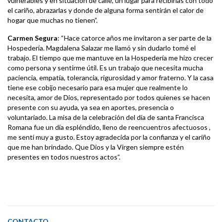
vulnerables y en situación de calle, un lugar para recibirlas con todo
el cariño, abrazarlas y donde de alguna forma sentirán el calor de
hogar que muchas no tienen”.
Carmen Segura
: “Hace catorce años me invitaron a ser parte de la
Hospedería. Magdalena Salazar me llamó y sin dudarlo tomé el
trabajo. El tiempo que me mantuve en la Hospedería me hizo crecer
como persona y sentirme útil. Es un trabajo que necesita mucha
paciencia, empatía, tolerancia, rigurosidad y amor fraterno. Y la casa
tiene ese cobijo necesario para esa mujer que realmente lo
necesita, amor de Dios, representado por todos quienes se hacen
presente con su ayuda, ya sea en aportes, presencia o
voluntariado. La misa de la celebración del día de santa Francisca
Romana fue un día espléndido, lleno de reencuentros afectuosos ,
me sentí muy a gusto. Estoy agradecida por la confianza y el cariño
que me han brindado. Que Dios y la Virgen siempre estén
presentes en todos nuestros actos”.
CONTACTO