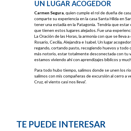
UN LUGAR ACOGEDOR
Carmen Segura
, quien cumple el rol de dueña de ca
comparte su experiencia en la casa Santa Hilda en San 
tener una estadía en la Patagonia. Tendría que estar 
que tienen estos lugares alejados. Fue una experienci
La Oración de las Horas, la armonía con que se lleva 
Rosario, Cecilia, Alejandra e Isabel. Un lugar acogedor
regando, cortando pasto, recogiendo huevos y todo 
más notorio, estar totalmente desconectada con tu vi
estamos viviendo ahí con aprendizajes bíblicos y much
Para todo hubo tiempo, salimos donde se unen los río
salimos con mis compañeras de excursión al cerro a ve
Cruz, el viento casi nos lleva”.
TE PUEDE INTERESAR