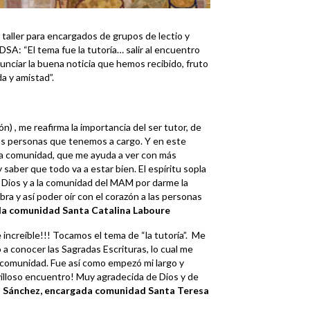
r taller para encargados de grupos de lectio y
DSA: “El tema fue la tutoría… salir al encuentro
nunciar la buena noticia que hemos recibido, fruto
a y amistad”.
n) , me reafirma la importancia del ser tutor, de
 las personas que tenemos a cargo. Y en este
la comunidad, que me ayuda a ver con más
y saber que todo va a estar bien. El espíritu sopla
Dios y a la comunidad del MAM por darme la
ra y así poder oír con el corazón a las personas
da comunidad Santa Catalina Laboure
increíble!!! Tocamos el tema de “la tutoría”. Me
 a conocer las Sagradas Escrituras, lo cual me
a comunidad. Fue así como empezó mi largo y
illoso encuentro! Muy agradecida de Dios y de
a Sánchez, encargada comunidad Santa Teresa