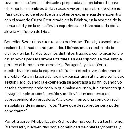
tuvieron colaciones espirituales preparadas especialmente para
ellos por los miembros de las casas y vivieron un retiro de silencio.
Para cada uno de ellos fue una potente experiencia de encuentro
con el amor de Cristo Resucitado en la Palabra, en la acogida de la
comunidad y en la creación. La experiencia estuvo marcada por la
alegría y la fuerza de Dios.
Benedict Sweet nos cuenta su experiencia: “Fue algo asombroso,
realmente llenador, enriquecedor. Hicimos mucha lectio, oficio
divino, y en las tardes tuvimos distintos trabajos, como picar leña o
cavar hoyos para los árboles frutales. La descripción se oye simple,
pero en el hermoso entorno de la Patagonia y el ambiente
meditativo de toda la experiencia fue, en efecto, verdaderamente
increíble. Para mí la partida fue muy básica, una rutina que tenía que
seguir. Pero, cuando la experiencia se acercaba a su fin, cuando yo
estaba contemplando todo lo que había ocurrido, fue entonces que
el viaje completo tomó sentido y me llevó a un momento de
sobrecogimiento verdadero. Allá experimenté una conexión real;
en palabras de mi amigo Toté, “tuve que desconectar para poder
conectarme”.
Por otra parte, Mirabel Laczko-Schroeder nos contó su testimonio:
“fuimos muy bienvenidas por la comunidad de oblatas y novicias y