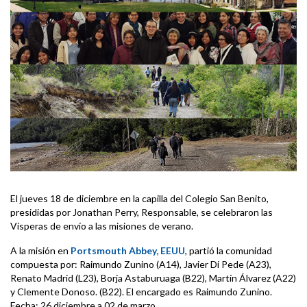
El jueves 18 de diciembre en la capilla del Colegio San Benito,
presididas por Jonathan Perry, Responsable, se celebraron las
Vísperas de envío a las misiones de verano.
A la misión en
Portsmouth Abbey, EEUU
, partió la comunidad
compuesta por: Raimundo Zunino (A14), Javier Di Pede (A23),
Renato Madrid (L23), Borja Astaburuaga (B22), Martín Álvarez (A22)
y Clemente Donoso. (B22). El encargado es Raimundo Zunino.
Fecha: 26 diciembre a 02 de marzo.