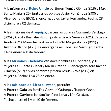
A la misión en el
Reino Unid
o
partieron Tomás Gómez (B18) y Max
Santa María (B25), junto a los oblatos Javier Fernández (B00) y
Vicente Tagle (B03). El encargado es Javier Fernández. Fecha: 29
diciembre a 02 de marzo.
A las misiones de
Arequipa
, parten las oblatas Consuelo Verdugo
(B95) y Cecilia Bernales (B95), junto a Gracia Severín (A21), Catalina
Airola (A21), María Jesús Alvarado (B24), Margarita Lira (B21) y
Antonia Blanco (A20). La encargada es Consuelo Verdugo. Fecha
14 de enero al 8 de febrero.
A las
Misiones Chelenko
van doce hombres a Cochrane, y 18
mujeres a Puerto Guadal y Mallín Grande. El encargado será Ramón
Gimeno (A17) en los hombres y María Jesús Airola (A12) en
mujeres. Fecha: 16 a 28 de enero.
A las
misiones del Litoral, Aysén
, partirán:
A
Puerto Gala
las familias Gazmuri Quiroga y Tupper Ossa.
A
Puerto Gaviota
, las familias Pino Leiva y Lira Ortúzar.
Fecha: entre el 1 y el 10 de febrero.