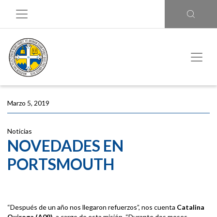
Marzo 5, 2019
Noticias
NOVEDADES EN
PORTSMOUTH
“Después de un año nos llegaron refuerzos”, nos cuenta
Catalina
Quiroga (A09)
, a cargo de esta misión. “Durante dos meses