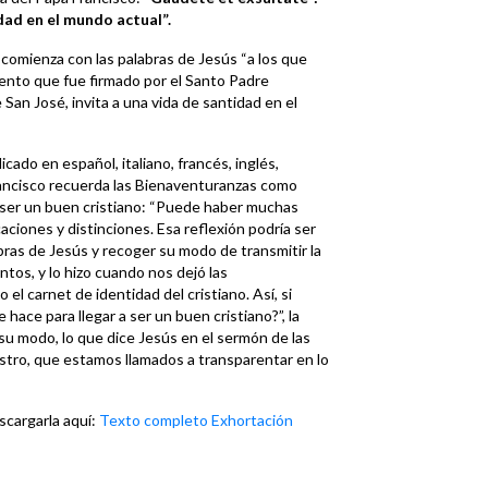
idad en el mundo actual”.
 comienza con las palabras de Jesús “a los que
ento que fue firmado por el Santo Padre
San José, invita a una vida de santidad en el
cado en español, italiano, francés, inglés,
rancisco recuerda las Bienaventuranzas como
a ser un buen cristiano: “Puede haber muchas
aciones y distinciones. Esa reflexión podría ser
abras de Jesús y recoger su modo de transmitir la
ntos, y lo hizo cuando nos dejó las
el carnet de identidad del cristiano. Así, si
ace para llegar a ser un buen cristiano?”, la
 su modo, lo que dice Jesús en el sermón de las
estro, que estamos llamados a transparentar en lo
scargarla aquí:
Texto completo Exhortación