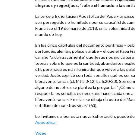
alegraos y regocijaos, “sobre el llamado a la sant
La tercera Exhortación Apostólica del Papa Francisco
son perseguidos o humillados por su causa”. El docum
Francisco el 19 de marzo de 2018, en la solemnidad de 
mundo de hoy.
En los cinco capítulos del documento pontificio – publi
portugués, alemán, polaco y árabe – el que el Papa F
camino “a contracorriente” que Jesús nos indica par
teorías sobre lo que es la santidad, abundantes explic
útil, pero nada es más iluminador que volver a las pal
verdad. Jesús explicó con toda sencillez qué es ser sa
bienaventuranzas (cf. Mt 5,3-12; Lc 6,20-23). Son como 
alguno de nosotros se plantea la pregunta: “¿Cómo se h
respuesta es sencilla: es necesario hacer, cada uno a
bienaventuranzas. En ellas se dibuja el rostro del Ma
cotidiano de nuestras vidas” (63).
Lo invitamos a leer esta nueva Exhortación, puede de
Apostólica:
Video