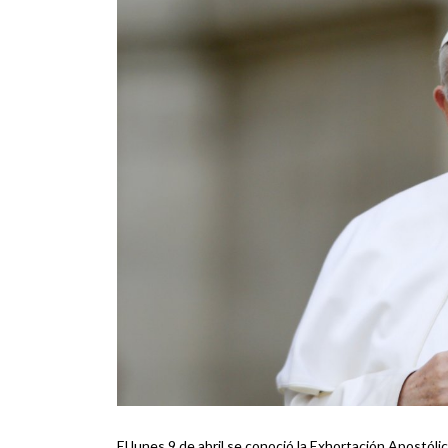
El lunes 9 de abril se conoció la Exhortación Apostólic