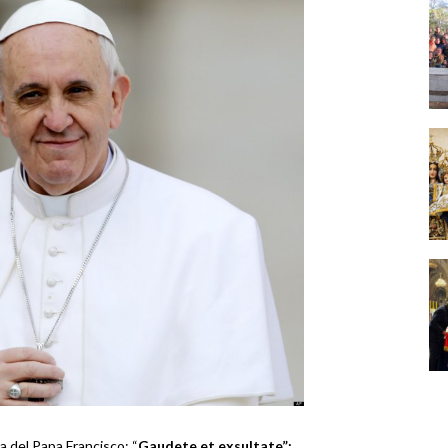
a del Papa Francisco: “
Gaudete et exsultate”: