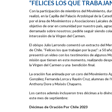
“FELICES LOS QUE TRABAJA
Con la participación de miembros del Movimiento, du
realizó, en la Capilla del Palacio Arzobispal de la Cat
por el área de Movimientos y Asociaciones Laicales de l
objetivo de orar en comunidad por nuestro país, agra
derramado sobre nosotros; pedirle seguir siendo colab
intercesión de la Virgen del Carmen.
El obispo Julio Larrondo comentó un extracto del Men
de Chile. “Felices los que trabajan por la paz”: a 50 
presentó un video con los testimonios de algunos Mo
misión que tienen en este momento, realizando desp
la Virgen del Carmen y una bendición final.
La oración fue animada por un coro del Movimiento 
González, Fernanda Lorca y Rayén Cruz, alumnas de I
Anthony Dore y Moisés Chaparro.
Los cantos además incluyeron tres décimas a lo divino
este mes de septiembre:
Décimas de Oración Por Chile 2023