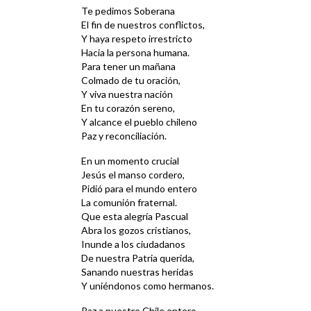
Te pedimos Soberana
El fin de nuestros conflictos,
Y haya respeto irrestricto
Hacia la persona humana.
Para tener un mañana
Colmado de tu oración,
Y viva nuestra nación
En tu corazón sereno,
Y alcance el pueblo chileno
Paz y reconciliación.
En un momento crucial
Jesús el manso cordero,
Pidió para el mundo entero
La comunión fraternal.
Que esta alegría Pascual
Abra los gozos cristianos,
Inunde a los ciudadanos
De nuestra Patria querida,
Sanando nuestras heridas
Y uniéndonos como hermanos.
Paz a nuestro Chile entero