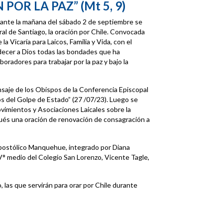
N POR LA PAZ”
(Mt 5, 9)
rante la mañana del sábado 2 de septiembre se
edral de Santiago, la oración por Chile. Convocada
a Vicaría para Laicos, Familia y Vida, con el
decer a Dios todas las bondades que ha
oradores para trabajar por la paz y bajo la
saje de los Obispos de la Conferencia Episcopal
años del Golpe de Estado” (27 /07/23). Luego se
vimientos y Asociaciones Laicales sobre la
ués una oración de renovación de consagración a
Apostólico Manquehue, integrado por Diana
V° medio del Colegio San Lorenzo, Vicente Tagle,
, las que servirán para orar por Chile durante