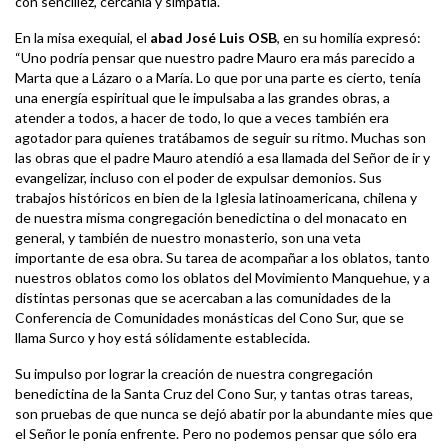
con sencillez, cercanía y simpatía.
En la misa exequial, el
abad José Luis OSB
, en su homilía expresó:
“Uno podría pensar que nuestro padre Mauro era más parecido a
Marta que a Lázaro o a María. Lo que por una parte es cierto, tenía
una energía espiritual que le impulsaba a las grandes obras, a
atender a todos, a hacer de todo, lo que a veces también era
agotador para quienes tratábamos de seguir su ritmo. Muchas son
las obras que el padre Mauro atendió a esa llamada del Señor de ir y
evangelizar, incluso con el poder de expulsar demonios. Sus
trabajos históricos en bien de la Iglesia latinoamericana, chilena y
de nuestra misma congregación benedictina o del monacato en
general, y también de nuestro monasterio, son una veta
importante de esa obra. Su tarea de acompañar a los oblatos, tanto
nuestros oblatos como los oblatos del Movimiento Manquehue, y a
distintas personas que se acercaban a las comunidades de la
Conferencia de Comunidades monásticas del Cono Sur, que se
llama Surco y hoy está sólidamente establecida.
Su impulso por lograr la creación de nuestra congregación
benedictina de la Santa Cruz del Cono Sur, y tantas otras tareas,
son pruebas de que nunca se dejó abatir por la abundante mies que
el Señor le ponía enfrente. Pero no podemos pensar que sólo era