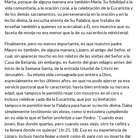
Marta, porque de alguna manera era también María. Su fidelidad a la
vida comunitaria, a la oración coral, a la celebración de la Eucaristía y
de los demás sacramentos, su perseverancia en la oración y en la
lectio divina, la escucha atenta de Su Palabra, que trataba de
enseñar también a quienes se acercaban a Él, nos muestra que su
faceta de monje no era menor que la de su sacerdocio ministerial.
Finalmente, pero no menos importante, es que nuestro padre
Mauro es también, de alguna manera, Lázaro, el amigo del Señor, el
cual, sin aparecer mucho en los relatos de las visitas del Señor a la
Casa de Betania, sin embargo, es fuente del gran milagro antes del
inicio de la Semana Santa, de la entrada triunfal de Cristo en
Jerusalén… Su misma vida consagrada por entero a Dios,
especialmente en los últimos años, en que no pudo ejercer ya ese
servicio pastoral que lo caracterizó, hasta bien entrada su tercera
edad, que tampoco le permitió rezar con nosotros en el coro o
incluso celebrar cada día la Eucaristía, que por su limitación
tampoco le permitió leer la Palabra para hacer su lectio divina. Daba
simplemente testimonio sin obras, como si estuviera cumpliendo
en su vida lo que el Señor profetizó a san Pedro: “Cuando eras
joven, ibas donde querías, pero cuando seas viejo, otro te ceñirá y
te llevará donde no quieras” (Jn 21, 18). Esa es su experiencia de
Lázaro, incluso hasta llegar a morir como él, para con su muerte dar