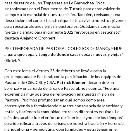
casa de retiro de Los Trapenses en Lo Barnechea. “Nos
sintonizamos con el Documento de Tutoría para estar volviendo
siempre a lo esencial de nuestra misión. También, revisamos una
descripción del contexto actual que le toca vivir a nuestros jóvenes
para rescatar algunos énfasis pastorales. Quedamos con mucha
fuerza y claridad para iniciar este 2022 fervorosos en Jesucristo”
destaca Alejandro Gronhert.
PRETEMPORADA DE PASTORAL COLEGIOS DE MANQUEHUE
…para que sepa y tenga de donde sacar cosas nuevas y viejas”
(RB 64, 9).
Con este lema el viernes 25 de febrero se llevó a cabo la
pretemporada de Pastoral, con la participación de los equipos de
Pastoral de CSB, CSL y CSA.
Patrick Blumer
, decano de San
Lorenzo y encargado del área de Pastoral, nos cuenta: “Fue una
experiencia muy positiva de renovación en nuestra misión de
Pastoral. Pudimos profundizar en qué somos como área,
construyendo y fortaleciendo nuestra consciencia de identidad y
estilo, y haciendo la comunidad entre los diferentes equipos. Lo
más destacable fue el enfoque de “leer los signos de los tiempos”
para identificar a través del prisma de nuestra tradición y herencia
manquehuina y benedictina, oportunidades y estrategias en el