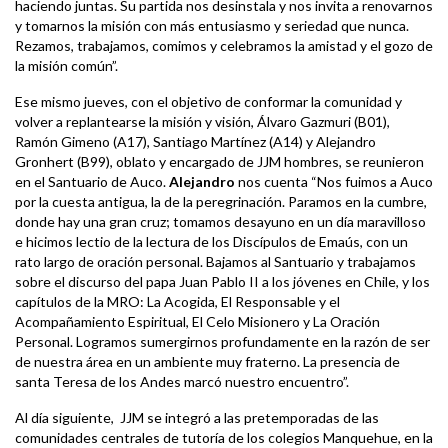
haciendo juntas. Su partida nos desinstala y nos invita a renovarnos
y tomarnos la misión con más entusiasmo y seriedad que nunca.
Rezamos, trabajamos, comimos y celebramos la amistad y el gozo de
la misión común”.
Ese mismo jueves, con el objetivo de conformar la comunidad y
volver a replantearse la misión y visión, Álvaro Gazmuri (B01),
Ramón Gimeno (A17), Santiago Martínez (A14) y Alejandro
Gronhert (B99), oblato y encargado de JJM hombres, se reunieron
en el Santuario de Auco.
Alejandro
nos cuenta “Nos fuimos a Auco
por la cuesta antigua, la de la peregrinación. Paramos en la cumbre,
donde hay una gran cruz; tomamos desayuno en un día maravilloso
e hicimos lectio de la lectura de los Discípulos de Emaús, con un
rato largo de oración personal. Bajamos al Santuario y trabajamos
sobre el discurso del papa Juan Pablo II a los jóvenes en Chile, y los
capítulos de la MRO: La Acogida, El Responsable y el
Acompañamiento Espiritual, El Celo Misionero y La Oración
Personal. Logramos sumergirnos profundamente en la razón de ser
de nuestra área en un ambiente muy fraterno. La presencia de
santa Teresa de los Andes marcó nuestro encuentro”.
Al día siguiente, JJM se integró a las pretemporadas de las
comunidades centrales de tutoría de los colegios Manquehue, en la