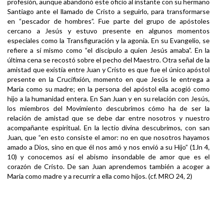
profesión, aunque abandonó este oficio al instante con su hermano
Santiago ante el llamado de Cristo a seguirlo, para transformarse
en “pescador de hombres”. Fue parte del grupo de apóstoles
cercano a Jesús y estuvo presente en algunos momentos
especiales como la Transfiguración y la agonía. En su Evangelio, se
refiere a sí mismo como “el discípulo a quien Jesús amaba”. En la
última cena se recostó sobre el pecho del Maestro. Otra señal de la
amistad que existía entre Juan y Cristo es que fue el único apóstol
presente en la Crucifixión, momento en que Jesús le entrega a
María como su madre; en la persona del apóstol ella acogió como
hijo a la humanidad entera. En San Juan y en su relación con Jesús,
los miembros del Movimiento descubrimos cómo ha de ser la
relación de amistad que se debe dar entre nosotros y nuestro
acompañante espiritual. En la lectio divina descubrimos, con san
Juan, que “en esto consiste el amor: no en que nosotros hayamos
amado a Dios, sino en que él nos amó y nos envió a su Hijo” (1Jn 4,
10) y conocemos así el abismo insondable de amor que es el
corazón de Cristo. De san Juan aprendemos también a acoger a
María como madre y a recurrir a ella como hijos. (cf. MRO 24, 2)