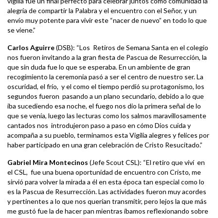
vigilia fue un final perfecto para celebrar juntos como comunidad la
alegría de compartir la Palabra y el encuentro con el Señor, y un
envío muy potente para vivir este “nacer de nuevo” en todo lo que
se viene.”
Carlos Aguirre
(DSB): “Los Retiros de Semana Santa en el colegio
nos fueron invitando a la gran fiesta de Pascua de Resurrección, la
que sin duda fue lo que se esperaba. En un ambiente de gran
recogimiento la ceremonia pasó a ser el centro de nuestro ser. La
oscuridad, el frío, y el como el tiempo perdió su protagonismo, los
segundos fueron pasando a un plano secundario, debido a lo que
iba sucediendo esa noche, el fuego nos dio la primera señal de lo
que se venía, luego las lecturas como los salmos maravillosamente
cantados nos introdujeron paso a paso en cómo Dios cuida y
acompaña a su pueblo, terminamos esta Vigilia alegres y felices por
haber participado en una gran celebración de Cristo Resucitado.”
Gabriel Mira Montecinos
(Jefe Scout CSL): “El retiro que viví en
el CSL, fue una buena oportunidad de encuentro con Cristo, me
sirvió para volver la mirada a él en esta época tan especial como lo
es la Pascua de Resurrección. Las actividades fueron muy acordes
y pertinentes a lo que nos querían transmitir, pero lejos la que más
me gustó fue la de hacer pan mientras íbamos reflexionando sobre