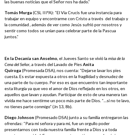
las buenas noticias que el Señor nos ha dado.”
Tomás Murga
(CSL III°A): “El Vía Crucis fue una instancia para
trabajar en equipo y encontrarme con Cristo a través del trabajo y
la comunidad , además de ver como Jesús sufrió por nosotros y
sentir como todos se unían para celebrar parte de la Pascua
juntos.”
En la Decanía san Anselmo
, el Jueves Santo se vivió la
misa de la
Cena del Señor
, a través del Lavado de Pies
Anita
Quiroga
(Promesada DSA), nos cuenta: “Dejarse lavar los pies
cuesta. Es estar expuesta a otros en la fragilidad y desnudez de
una parte de tu cuerpo. Por eso es que encuentro tan importante
esta liturgia ya que veo el amor de Dios reflejado en los otros, en
aquellos que lavan y ayudan. Participar de esto de una manera tan
vívida me hace sentirme un poco más parte de Dios. “…si no te lavo,
no tienes parte conmigo” (Jn 13, 8b).
Diego Johnson
(Promesado DSA) junto a su familia entregaron las
ofrendas: “Para mi señora y para mí, fue un orgullo poder
presentarnos con toda nuestra familia frente a Dios y a toda