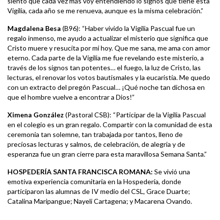
siento que cada vez más voy entendiendo lo signos que tiene esta
Vigilia, cada año se me renueva, aunque es la misma celebración.”
Magdalena Besa
(B96): “Haber vivido la Vigilia Pascual fue un
regalo inmenso, me ayudo a actualizar el misterio que significa que
Cristo muere y resucita por mi hoy. Que me sana, me ama con amor
eterno. Cada parte de la Vigilia me fue revelando este misterio, a
través de los signos tan potentes… el fuego, la luz de Cristo, las
lecturas, el renovar los votos bautismales y la eucaristía. Me quedo
con un extracto del pregón Pascual… ¡Qué noche tan dichosa en
que el hombre vuelve a encontrar a Dios!”
Ximena González
(Pastoral CSB): “Participar de la Vigilia Pascual
en el colegio es un gran regalo. Compartir con la comunidad de esta
ceremonia tan solemne, tan trabajada por tantos, lleno de
preciosas lecturas y salmos, de celebración, de alegría y de
esperanza fue un gran cierre para esta maravillosa Semana Santa.”
HOSPEDERÍA SANTA FRANCISCA ROMANA:
Se vivió una
emotiva experiencia comunitaria en la Hospedería, donde
participaron las alumnas de IV medio del CSL, Grace Duarte;
Catalina Maripangue; Nayeli Cartagena; y Macarena Ovando.