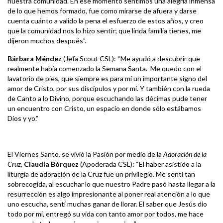
nuestra comunidad. En ese momento sentimos una alegría inmensa
de lo que hemos formado, fue como mirarse de afuera y darse
cuenta cuánto a valido la pena el esfuerzo de estos años, y creo
que la comunidad nos lo hizo sentir; que linda familia tienes, me
dijeron muchos después”.
Bárbara Méndez
(Jefa Scout CSL): “Me ayudó a descubrir que
realmente había comenzado la Semana Santa. Me quedo con el
lavatorio de pies, que siempre es para mí un importante signo del
amor de Cristo, por sus discípulos y por mí. Y también con la rueda
de Canto a lo Divino, porque escuchando las décimas pude tener
un encuentro con Cristo, un espacio en donde sólo estábamos
Dios y yo.”
El Viernes Santo, se vivió la Pasión por medio de la
Adoración de la
Cruz
,
Claudia Bórquez
(Apoderada CSL): “El haber asistido a la
liturgia de adoración de la Cruz fue un privilegio. Me sentí tan
sobrecogida, al escuchar lo que nuestro Padre pasó hasta llegar a la
resurrección es algo impresionante al poner real atención a lo que
uno escucha, sentí muchas ganar de llorar. El saber que Jesús dio
todo por mí, entregó su vida con tanto amor por todos, me hace