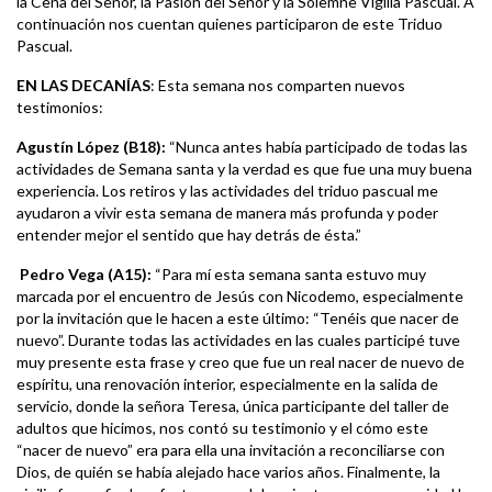
la Cena del Señor, la Pasión del Señor y la Solemne Vigilia Pascual. A
continuación nos cuentan quienes participaron de este Triduo
Pascual.
EN LAS DECANÍAS
: Esta semana nos comparten nuevos
testimonios:
Agustín López (B18):
“Nunca antes había participado de todas las
actividades de Semana santa y la verdad es que fue una muy buena
experiencia. Los retiros y las actividades del triduo pascual me
ayudaron a vivir esta semana de manera más profunda y poder
entender mejor el sentido que hay detrás de ésta.”
Pedro Vega (A15):
“Para mí esta semana santa estuvo muy
marcada por el encuentro de Jesús con Nicodemo, especialmente
por la invitación que le hacen a este último: “Tenéis que nacer de
nuevo”. Durante todas las actividades en las cuales participé tuve
muy presente esta frase y creo que fue un real nacer de nuevo de
espíritu, una renovación interior, especialmente en la salida de
servicio, donde la señora Teresa, única participante del taller de
adultos que hicimos, nos contó su testimonio y el cómo este
“nacer de nuevo” era para ella una invitación a reconciliarse con
Dios, de quién se había alejado hace varios años. Finalmente, la