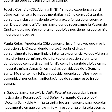
querer de todo corazón seguir su camino.”
Josefa Cornejo
(CSL Alumna III°B): “En esta experiencia sentí
cómo realmente la fe mueve montañas y cómo convocó a tantas
personas, incluso a mí, donde viví una experiencia de encuentro
con Dios, entorno al Viernes Santo donde recordamos la Pasión de
Cristo, y esto me hizo ver el amor que Dios nos tiene, ya que su hijo
muere por nosotros.”
Paula Rojas
(Apoderada CSL) comenta: Es primera vez que vivo la
adoración a la Cruz en dónde me tocó vestir el altar, y
personalmente fue muy linda e intensa experiencia, ya que viví en la
misa el origen del milagro de la fe. Fue una ocasión distinta en
donde pude compartir con mi familia como he sentido a Dios en mí,
mediante mi participación en muchas actividades de la Semana
Santa. Me siento muy feliz, agradecida, querida por Dios y por mi
comunidad, por estas manifestaciones de su amor este fin de
semana.”
El Sábado Santo, se vivía la
Vigilia Pascual
, se esperaba la gran
noticia de la Resurrección del Señor,
Fernando Castro
(L07)
(Decanía San Pablo VI): “Esta vigilia fue un momento para recordar
nuevamente en qué centro mi fe y mi esperanza en la vida eterna,