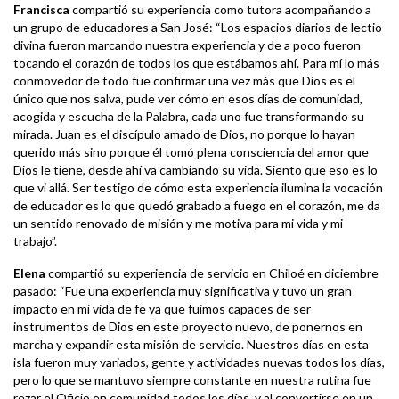
Francisca
compartió su experiencia como tutora acompañando a
un grupo de educadores a San José: “Los espacios diarios de lectio
divina fueron marcando nuestra experiencia y de a poco fueron
tocando el corazón de todos los que estábamos ahí. Para mí lo más
conmovedor de todo fue confirmar una vez más que Dios es el
único que nos salva, pude ver cómo en esos días de comunidad,
acogida y escucha de la Palabra, cada uno fue transformando su
mirada. Juan es el discípulo amado de Dios, no porque lo hayan
querido más sino porque él tomó plena consciencia del amor que
Dios le tiene, desde ahí va cambiando su vida. Siento que eso es lo
que vi allá. Ser testigo de cómo esta experiencia ilumina la vocación
de educador es lo que quedó grabado a fuego en el corazón, me da
un sentido renovado de misión y me motiva para mi vida y mi
trabajo”.
Elena
compartió su experiencia de servicio en Chiloé en diciembre
pasado: “Fue una experiencia muy significativa y tuvo un gran
impacto en mi vida de fe ya que fuimos capaces de ser
instrumentos de Dios en este proyecto nuevo, de ponernos en
marcha y expandir esta misión de servicio. Nuestros días en esta
isla fueron muy variados, gente y actividades nuevas todos los días,
pero lo que se mantuvo siempre constante en nuestra rutina fue
rezar el Oficio en comunidad todos los días, y al convertirse en un