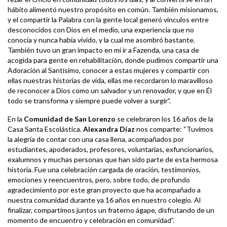
hábito alimentó nuestro propósito en común. También misionamos,
y el compartir la Palabra con la gente local generó vínculos entre
desconocidos con Dios en el medio, una experiencia que no
conocía y nunca había vivido, y la cual me asombró bastante.
También tuvo un gran impacto en mí ir a Fazenda, una casa de
acogida para gente en rehabilitación, donde pudimos compartir una
Adoración al Santísimo, conocer a estas mujeres y compartir con
ellas nuestras historias de vida, ellas me recordaron lo maravilloso
de reconocer a Dios como un salvador y un renovador, y que en Él
todo se transforma y siempre puede volver a surgir”.
En la
Comunidad de San Lorenzo
se celebraron los 16 años de la
Casa Santa Escolástica.
Alexandra Díaz
nos comparte: “Tuvimos
la alegría de contar con una casa llena, acompañados por
estudiantes, apoderados, profesores, voluntarias, exfuncionarios,
exalumnos y muchas personas que han sido parte de esta hermosa
historia. Fue una celebración cargada de oración, testimonios,
emociones y reencuentros, pero, sobre todo, de profundo
agradecimiento por este gran proyecto que ha acompañado a
nuestra comunidad durante ya 16 años en nuestro colegio. Al
finalizar, compartimos juntos un fraterno ágape, disfrutando de un
momento de encuentro y celebración en comunidad”.