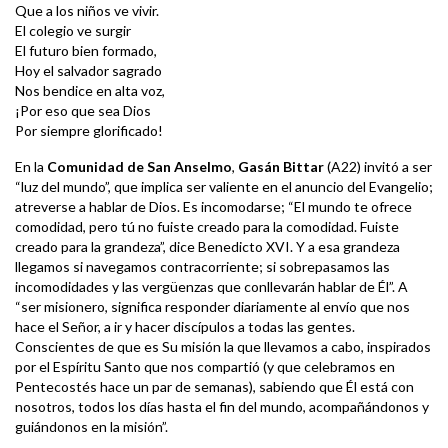
Que a los niños ve vivir.
El colegio ve surgir
El futuro bien formado,
Hoy el salvador sagrado
Nos bendice en alta voz,
¡Por eso que sea Dios
Por siempre glorificado!
En la
Comunidad de San Anselmo
,
Gasán Bittar
(A22) invitó a ser
“luz del mundo”, que implica ser valiente en el anuncio del Evangelio;
atreverse a hablar de Dios. Es incomodarse; “El mundo te ofrece
comodidad, pero tú no fuiste creado para la comodidad. Fuiste
creado para la grandeza”, dice Benedicto XVI. Y a esa grandeza
llegamos si navegamos contracorriente; si sobrepasamos las
incomodidades y las vergüenzas que conllevarán hablar de Él”. A
“ser misionero, significa responder diariamente al envío que nos
hace el Señor, a ir y hacer discípulos a todas las gentes.
Conscientes de que es Su misión la que llevamos a cabo, inspirados
por el Espíritu Santo que nos compartió (y que celebramos en
Pentecostés hace un par de semanas), sabiendo que Él está con
nosotros, todos los días hasta el fin del mundo, acompañándonos y
guiándonos en la misión”.