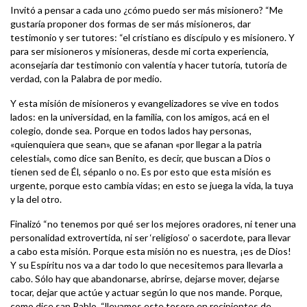
Invitó a pensar a cada uno ¿cómo puedo ser más misionero? “Me
gustaría proponer dos formas de ser más misioneros, dar
testimonio y ser tutores: “el cristiano es discípulo y es misionero. Y
para ser misioneros y misioneras, desde mi corta experiencia,
aconsejaría dar testimonio con valentía y hacer tutoría, tutoría de
verdad, con la Palabra de por medio.
Y esta misión de misioneros y evangelizadores se vive en todos
lados: en la universidad, en la familia, con los amigos, acá en el
colegio, donde sea. Porque en todos lados hay personas,
«quienquiera que sean», que se afanan «por llegar a la patria
celestial», como dice san Benito, es decir, que buscan a Dios o
tienen sed de Él, sépanlo o no. Es por esto que esta misión es
urgente, porque esto cambia vidas; en esto se juega la vida, la tuya
y la del otro.
Finalizó “no tenemos por qué ser los mejores oradores, ni tener una
personalidad extrovertida, ni ser ‘religioso’ o sacerdote, para llevar
a cabo esta misión. Porque esta misión no es nuestra, ¡es de Dios!
Y su Espíritu nos va a dar todo lo que necesitemos para llevarla a
cabo. Sólo hay que abandonarse, abrirse, dejarse mover, dejarse
tocar, dejar que actúe y actuar según lo que nos mande. Porque,
como dice san Pablo, “llevamos este tesoro en recipientes de