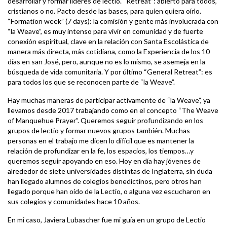
desarrollar y formar líderes de lectio. “Retreat”: abierto para todos,
cristianos o no. Pacto desde las bases, para quien quiera oírlo.
“Formation week” (7 days): la comisión y gente más involucrada con
“la Weave”, es muy intenso para vivir en comunidad y de fuerte
conexión espiritual, clave en la relación con Santa Escolástica de
manera más directa, más cotidiana, como la Experiencia de los 10
días en san José, pero, aunque no es lo mismo, se asemeja en la
búsqueda de vida comunitaria. Y por último “General Retreat”: es
para todos los que se reconocen parte de “la Weave”.
Hay muchas maneras de participar activamente de “la Weave”, ya
llevamos desde 2017 trabajando como en el concepto “The Weave
of Manquehue Prayer”. Queremos seguir profundizando en los
grupos de lectio y formar nuevos grupos también. Muchas
personas en el trabajo me dicen lo difícil que es mantener la
relación de profundizar en la fe, los espacios, los tiempos…y
queremos seguir apoyando en eso. Hoy en día hay jóvenes de
alrededor de siete universidades distintas de Inglaterra, sin duda
han llegado alumnos de colegios benedictinos, pero otros han
llegado porque han oído de la Lectio, o alguna vez escucharon en
sus colegios y comunidades hace 10 años.
En mi caso, Javiera Lubascher fue mi guía en un grupo de Lectio