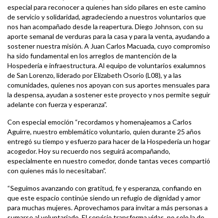
especial para reconocer a quienes han sido pilares en este camino
de servicio y solidaridad, agradeciendo a nuestros voluntarios que
nos han acompañado desde la reapertura. Diego Johnson, con su
aporte semanal de verduras para la casa y para la venta, ayudando a
sostener nuestra misión. A Juan Carlos Macuada, cuyo compromiso
ha sido fundamental en los arreglos de mantención de la
Hospedería e infraestructura. Al equipo de voluntarios exalumnos
de San Lorenzo, liderado por Elizabeth Osorio (L08), y a las
comunidades, quienes nos apoyan con sus aportes mensuales para
la despensa, ayudan a sostener este proyecto y nos permite seguir
adelante con fuerza y esperanza”.
Con especial emoción “recordamos y homenajeamos a Carlos
Aguirre, nuestro emblemático voluntario, quien durante 25 años
entregó su tiempo y esfuerzo para hacer de la Hospedería un hogar
acogedor. Hoy su recuerdo nos seguirá acompañando,
especialmente en nuestro comedor, donde tantas veces compartió
con quienes más lo necesitaban”.
“Seguimos avanzando con gratitud, fe y esperanza, confiando en
que este espacio continúe siendo un refugio de dignidad y amor
para muchas mujeres. Aprovechamos para invitar a más personas a
sumarse al voluntariado. El servicio transforma vidas, no solo la de