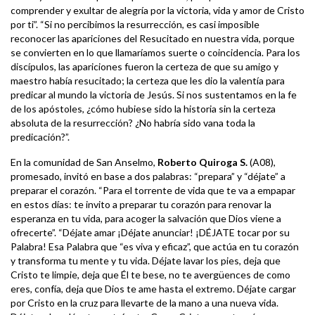
comprender y exultar de alegría por la victoria, vida y amor de Cristo
por ti”. “Si no percibimos la resurrección, es casi imposible
reconocer las apariciones del Resucitado en nuestra vida, porque
se convierten en lo que llamaríamos suerte o coincidencia. Para los
discípulos, las apariciones fueron la certeza de que su amigo y
maestro había resucitado; la certeza que les dio la valentía para
predicar al mundo la victoria de Jesús. Si nos sustentamos en la fe
de los apóstoles, ¿cómo hubiese sido la historia sin la certeza
absoluta de la resurrección? ¿No habría sido vana toda la
predicación?”.
En la comunidad de San Anselmo,
Roberto Quiroga S.
(A08),
promesado, invitó en base a dos palabras: “prepara” y “déjate” a
preparar el corazón. “Para el torrente de vida que te va a empapar
en estos días: te invito a preparar tu corazón para renovar la
esperanza en tu vida, para acoger la salvación que Dios viene a
ofrecerte”. “Déjate amar ¡Déjate anunciar! ¡DÉJATE tocar por su
Palabra! Esa Palabra que “es viva y eficaz”, que actúa en tu corazón
y transforma tu mente y tu vida. Déjate lavar los pies, deja que
Cristo te limpie, deja que Él te bese, no te avergüences de como
eres, confía, deja que Dios te ame hasta el extremo. Déjate cargar
por Cristo en la cruz para llevarte de la mano a una nueva vida.