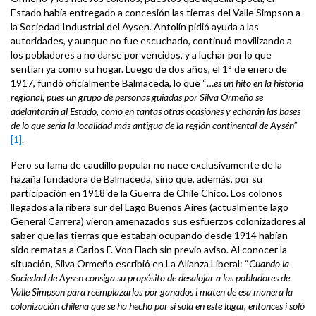
Estado había entregado a concesión las tierras del Valle Simpson a
la Sociedad Industrial del Aysen. Antolín pidió ayuda a las
autoridades, y aunque no fue escuchado, continuó movilizando a
los pobladores a no darse por vencidos, y a luchar por lo que
sentían ya como su hogar. Luego de dos años, el 1° de enero de
1917, fundó oficialmente Balmaceda, lo que “…
es un hito en la historia
regional, pues un grupo de personas guiadas por Silva Ormeño se
adelantarán al Estado, como en tantas otras ocasiones y echarán las bases
de lo que sería la localidad más antigua de la región continental de Aysén
”
[1]
.
Pero su fama de caudillo popular no nace exclusivamente de la
hazaña fundadora de Balmaceda, sino que, además, por su
participación en 1918 de la Guerra de Chile Chico. Los colonos
llegados a la ribera sur del Lago Buenos Aires (actualmente lago
General Carrera) vieron amenazados sus esfuerzos colonizadores al
saber que las tierras que estaban ocupando desde 1914 habían
sido rematas a Carlos F. Von Flach sin previo aviso. Al conocer la
situación, Silva Ormeño escribió en La Alianza Liberal: “
Cuando la
Sociedad de Aysen consiga su propósito de desalojar a los pobladores de
Valle Simpson para reemplazarlos por ganados i maten de esa manera la
colonización chilena que se ha hecho por sí sola en este lugar, entonces i soló