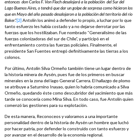
entonces don Carlos F. Von Flach desalojará a la población del Sur del
Lago Buenos Aires, o tendrá que dar un golpe de sorpresa como hicieron los
que en Mayo del año pasado desalojaron a la población del territorio del río
Baker
.”
[2]
Antolín los animó a defender lo propio, a luchar por lo que
tanto esfuerzo les había costado y a no dejarse derrotar por las
fuerzas que los hostilizaban. Fue nombrado “Generalísimo de las
fuerzas colonizadoras del sur de Chile”, y participó en el
enfrentamiento contra las fuerzas policiales. Finalmente, el
presidente San Fuentes entregó definitivamente las tierras a los
colonos.
Por último, Antolín Silva Ormeño también tiene un lugar dentro de
la historia minera de Aysén, pues fue de los primeros en buscar
minerales en la zona del lago General Carrera. El hallazgo de plomo
se atribuye a Saturnino Inayao, quien lo habría comunicado a Silva
Ormeño, quedando éste como descubridor del yacimiento que más
tarde se conocería como Mina Silva. En todo caso, fue Antolín quien
comenzó las gestiones para su explotación.
De esta manera, Reconoceos y valoramos a una importante
personalidad dentro de la historia de Aysén un hombre que luchó
por hacer patria, por defender lo construido con tanto esfuerzo y
por avanzar en el desarrollo de la economía regional.