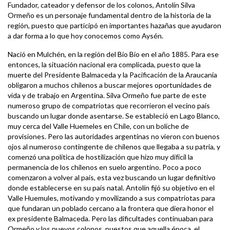
Fundador, cateador y defensor de los colonos, Antolín Silva
Ormeño es un personaje fundamental dentro de la historia de la
región, puesto que participó en importantes hazañas que ayudaron
a dar forma a lo que hoy conocemos como Aysén.
Nació en Mulchén, en la región del Bio Bio en el año 1885. Para ese
entonces, la situación nacional era complicada, puesto que la
muerte del Presidente Balmaceda y la Pacificación de la Araucanía
obligaron a muchos chilenos a buscar mejores oportunidades de
vida y de trabajo en Argentina. Silva Ormeño fue parte de este
numeroso grupo de compatriotas que recorrieron el vecino país
buscando un lugar donde asentarse. Se estableció en Lago Blanco,
muy cerca del Valle Huemeles en Chile, con un boliche de
provisiones. Pero las autoridades argentinas no vieron con buenos
ojos al numeroso contingente de chilenos que llegaba a su patria, y
comenzó una política de hostilización que hizo muy difícil la
permanencia de los chilenos en suelo argentino. Poco a poco
comenzaron a volver al país, esta vez buscando un lugar definitivo
donde establecerse en su país natal. Antolín fijó su objetivo en el
Valle Huemules, motivando y movilizando a sus compatriotas para
que fundaran un poblado cercano a la frontera que diera honor el
ex presidente Balmaceda. Pero las dificultades continuaban para
Ormeño y los nuevos colonos, puestos que aquella época, el