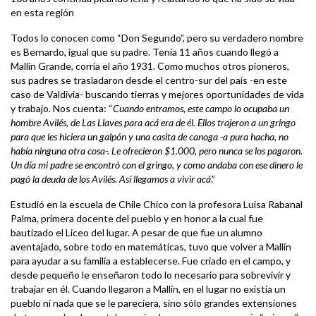
en esta región
Todos lo conocen como “Don Segundo”, pero su verdadero nombre
es Bernardo, igual que su padre. Tenía 11 años cuando llegó a
Mallín Grande, corría el año 1931. Como muchos otros pioneros,
sus padres se trasladaron desde el centro-sur del país -en este
caso de Valdivia- buscando tierras y mejores oportunidades de vida
y trabajo. Nos cuenta: “
Cuando entramos, este campo lo ocupaba un
hombre Avilés, de Las Llaves para acá era de él. Ellos trajeron a un gringo
para que les hiciera un galpón y una casita de canoga -a pura hacha, no
había ninguna otra cosa-. Le ofrecieron $1.000, pero nunca se los pagaron.
Un día mi padre se encontró con el gringo, y como andaba con ese dinero le
pagó la deuda de los Avilés. Así llegamos a vivir acá
.”
Estudió en la escuela de Chile Chico con la profesora Luisa Rabanal
Palma, primera docente del pueblo y en honor a la cual fue
bautizado el Liceo del lugar. A pesar de que fue un alumno
aventajado, sobre todo en matemáticas, tuvo que volver a Mallín
para ayudar a su familia a establecerse. Fue criado en el campo, y
desde pequeño le enseñaron todo lo necesario para sobrevivir y
trabajar en él. Cuando llegaron a Mallín, en el lugar no existía un
pueblo ni nada que se le pareciera, sino sólo grandes extensiones