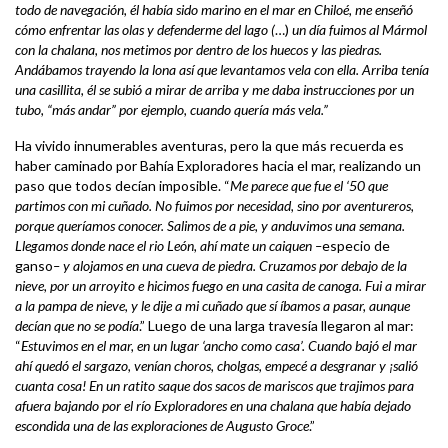
todo de navegación, él había sido marino en el mar en Chiloé, me enseñó
cómo enfrentar las olas y defenderme del lago (
…)
un día fuimos al Mármol
con la chalana, nos metimos por dentro de los huecos y las piedras.
Andábamos trayendo la lona así que levantamos vela con ella. Arriba tenía
una casillita, él se subió a mirar de arriba y me daba instrucciones por un
tubo, “más andar” por ejemplo, cuando quería más vela.”
Ha vivido innumerables aventuras, pero la que más recuerda es
haber caminado por Bahía Exploradores hacia el mar, realizando un
paso que todos decían imposible. “
Me parece que fue el ‘50 que
partimos con mi cuñado. No fuimos por necesidad, sino por aventureros,
porque queríamos conocer. Salimos de a pie, y anduvimos una semana.
Llegamos donde nace el rio León, ahí mate un caiquen –
especio de
ganso
– y alojamos en una cueva de piedra. Cruzamos por debajo de la
nieve, por un arroyito e hicimos fuego en una casita de canoga. Fui a mirar
a la pampa de nieve, y le dije a mi cuñado que sí íbamos a pasar, aunque
decían que no se podía
.” Luego de una larga travesía llegaron al mar:
“
Estuvimos en el mar, en un lugar ‘ancho como casa’. Cuando bajó el mar
ahí quedó el sargazo, venían choros, cholgas, empecé a desgranar y ¡salió
cuanta cosa! En un ratito saque dos sacos de mariscos que trajimos para
afuera bajando por el río Exploradores en una chalana que había dejado
escondida una de las exploraciones de Augusto Groce
.”