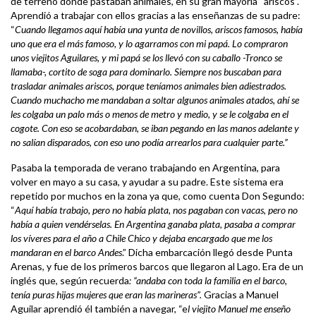
de terreno donde pastaban animales, en su gran mayoría “ariscos”.
Aprendió a trabajar con ellos gracias a las enseñanzas de su padre:
“
Cuando llegamos aquí había una yunta de novillos, ariscos famosos, había
uno que era el más famoso, y lo agarramos con mi papá. Lo compraron
unos viejitos Aguilares, y mi papá se los llevó con su caballo -Tronco se
llamaba-, cortito de soga para dominarlo. Siempre nos buscaban para
trasladar animales ariscos, porque teníamos animales bien adiestrados.
Cuando muchacho me mandaban a soltar algunos animales atados, ahí se
les colgaba un palo más o menos de metro y medio, y se le colgaba en el
cogote. Con eso se acobardaban, se iban pegando en las manos adelante y
no salían disparados, con eso uno podía arrearlos para cualquier parte.”
Pasaba la temporada de verano trabajando en Argentina, para
volver en mayo a su casa, y ayudar a su padre. Este sistema era
repetido por muchos en la zona ya que, como cuenta Don Segundo:
“
Aquí había trabajo, pero no había plata, nos pagaban con vacas, pero no
había a quien vendérselas. En Argentina ganaba plata, pasaba a comprar
los víveres para el año a Chile Chico y dejaba encargado que me los
mandaran en el barco Andes
.” Dicha embarcación llegó desde Punta
Arenas, y fue de los primeros barcos que llegaron al Lago. Era de un
inglés que, según recuerda
: “andaba con toda la familia en el barco,
tenía puras hijas mujeres que eran las marineras”.
Gracias a Manuel
Aguilar aprendió él también a navegar, “e
l viejito Manuel me enseño