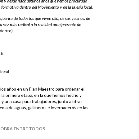
ión y desde hace algunos años que hemos procurado
 formativa dentro del Movimiento y en la Iglesia loc
al.
uerirá de todos los que viven allá, de sus vecinos, de
da vez más radical a la realidad omnipresente de
miento)
na
local
rios años en un Plan Maestro para ordenar el
 la primera etapa, en la que hemos hecho y
y una casa para trabajadores, junto a otras
ma de aguas, gallineros e invernaderos en las
 OBRA ENTRE TODOS