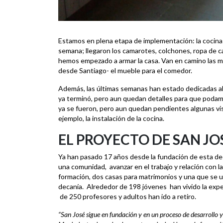
Estamos en plena etapa de implementación: la cocina 
semana; llegaron los camarotes, colchones, ropa de c
hemos empezado a armar la casa. Van en camino las mes
desde Santiago- el mueble para el comedor.
Además, las últimas semanas han estado dedicadas al 
ya terminó, pero aun quedan detalles para que podam
ya se fueron, pero aun quedan pendientes algunas visi
ejemplo, la instalación de la cocina.
EL PROYECTO DE SAN JO
Ya han pasado 17 años desde la fundación de esta dec
una comunidad, avanzar en el trabajo y relación con l
formación, dos casas para matrimonios y una que se us
decanía. Alrededor de 198 jóvenes han vivido la exp
de 250 profesores y adultos han ido a retiro.
“
San José sigue en fundación y en un proceso de desarrollo y