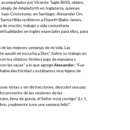
a, acompañados por Vicente Tagle (B02), oblato,
Colegio de Ampleforth en Inglaterra, quienes
 Juan Crisóstomo, en Santiago: Alexander Orr,
 Santa Hilda recibieron a Elspeth Blake-James,
 de oración, trabajo y vida comunitaria
ritualidades en inglés especiales para ellos, para
de las mejores semanas de mi vida. Las
e ayudó mi escucha a Dios”. Sobre su trabajo en
con los oblatos, hicimos jugo de manzana y
on las vacas” a lo que agrega
Alexander
: “Fue
había electricidad y estábamos muy lejano de
sas vistas y sin distracciones, descubrí una paz
ho provecho de las sesiones de las
ate, llena de gracia, el Señor está contigo” (Lc 1,
libre, ¡realmente tuve una semana feliz!”.