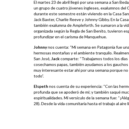
El martes 23 de abril llegó por una semana a San Bed
un grupo de cuatro jóvenes ingleses, exalumnos del 
durante este semestre están viviendo en la Casa San
Jack Baxter, Charlie Reeve y Johnny Gibby. En la Casa
también exalumna de Ampleforth. Se sumaron a la vida
organizada según la Regla de San Benito, tuvieron espi
profundizar en el carisma de Manquehue.
Johnny
nos cuenta: “Mi semana en Patagonia fue una 
hermosas montañas y el ambiente tranquilo. Realment
San José,
Jack
comparte: “Trabajamos todos los días 
cosechamos papas, también ayudamos a los gauchos c
muy interesante estar ahí por una semana porque no 
todo”.
Elspeth
nos cuenta de su experiencia: “Con las hermo
profunda que se apoderó de mí; y también saqué muc
espiritualidades. Mi versículo de la semana fue: “¡Alégr
28). Desde la vida comunitaria hasta el trabajo al aire 