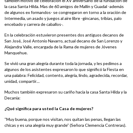
también motivo de celebración el XV aniversario de la fundación de
la casa Santa Hilda. Mas de 60 amigos de Mallín y Guadal -además
de algunos ex formandos- se congregaron en torno a la oración de
Intermedia, un asado y juegos al aire libre -gincanas, tribias, palo
encebado y carrera de caballos-.
En la celebración estuvieron presentes dos antiguos decanos de
San José, José Antonio Navarro, actual decano de San Lorenzo y
Alejandra Valle, encargada de la Rama de mujeres de Jóvenes
Manquehue.
Se vivió una gran alegría durante toda la jornada, y les pedimos a
algunos de los asistentes expresaron lo que significó la Fiesta en
una palabra: Felicidad, contento, alegría, lindo, agradecida, recordar,
unidad, compartir…
Muchos también expresaron su cariño hacia la casa Santa Hilda y la
Decanía:
¿Qué significa para usted la Casa de mujeres?
“Muy buena, porque nos visitan, nos quitan las penas, llegan las
chicas y es una alegría muy grande” (Señora Clemencia Contreras).