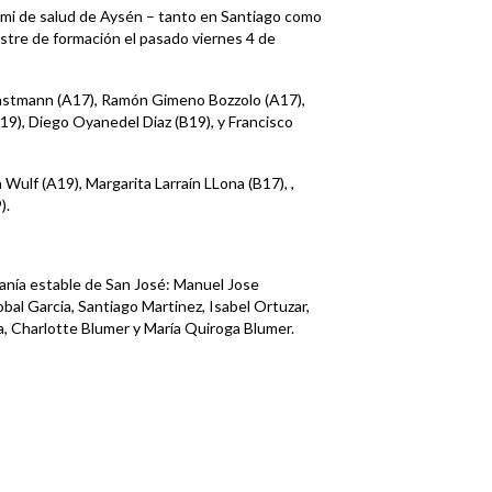
remi de salud de Aysén – tanto en Santiago como
stre de formación el pasado viernes 4 de
nstmann (A17), Ramón Gimeno Bozzolo (A17),
19), Diego Oyanedel Diaz (B19), y Francisco
Wulf (A19), Margarita Larraín LLona (B17), ,
).
canía estable de San José: Manuel Jose
bal Garcia, Santiago Martinez, Isabel Ortuzar,
, Charlotte Blumer y María Quiroga Blumer.