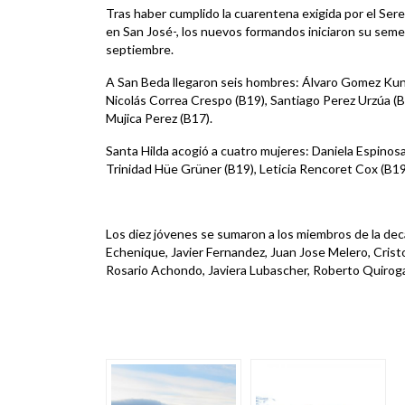
Tras haber cumplido la cuarentena exigida por el Se
en San José-, los nuevos formandos iniciaron su seme
septiembre.
A San Beda llegaron seis hombres: Álvaro Gomez Ku
Nicolás Correa Crespo (B19), Santiago Perez Urzúa (B
Mujica Perez (B17).
Santa Hilda acogió a cuatro mujeres: Daniela Espinosa 
Trinidad Hüe Grüner (B19), Leticia Rencoret Cox (B19
Los diez jóvenes se sumaron a los miembros de la de
Echenique, Javier Fernandez, Juan Jose Melero, Cristo
Rosario Achondo, Javiera Lubascher, Roberto Quiroga